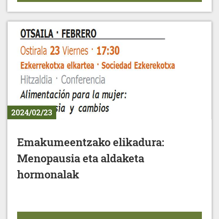
2024/02/23
Emakumeentzako elikadura:
Menopausia eta aldaketa
hormonalak