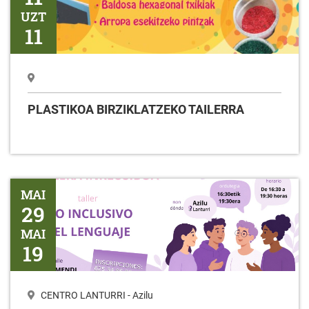
UZT
11
PLASTIKOA BIRZIKLATZEKO TAILERRA
Tailerra HIZKUNTZAREN ERABILERA INKLUSIBOA
MAI
29
MAI
19
CENTRO LANTURRI - Azilu