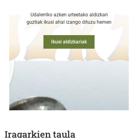
Udalerriko azken urteetako aldizkari
guztiak ikusi ahal izango dituzu hemen
Ikusi aldizkariak
Iragarkien taula