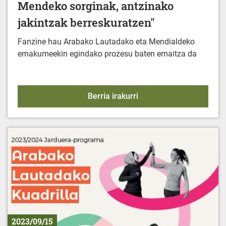
Mendeko sorginak, antzinako
jakintzak berreskuratzen"
Fanzine hau Arabako Lautadako eta Mendialdeko
emakumeekin egindako prozesu baten emaitza da
FANZINE: "Emakumeak et
Berria irakurri
2023/09/15