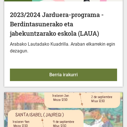
2023/2024 Jarduera-programa -
Berdintasunerako eta
jabekuntzarako eskola (LAUA)
Arabako Lautadako Kuadrilla. Araban elkarrekin egin
dezagun.
2023/2024 Jarduera-pro
Berria irakurri