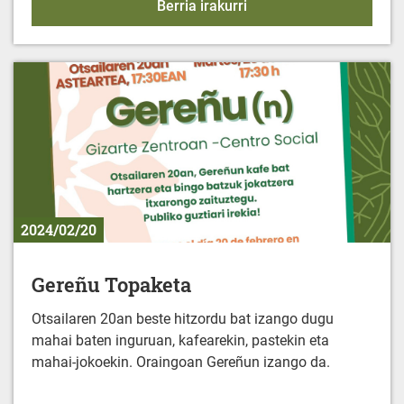
Emakumeentzako elikad
Berria irakurri
2024/02/20
Gereñu Topaketa
Otsailaren 20an beste hitzordu bat izango dugu
mahai baten inguruan, kafearekin, pastekin eta
mahai-jokoekin. Oraingoan Gereñun izango da.