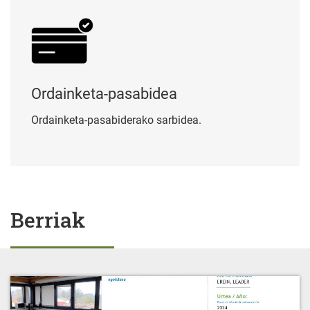
Ordainketa-pasabidea
Ordainketa-pasabiderako sarbidea.
Berriak