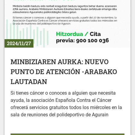
2024/11/27
MINBIZIAREN AURKA: NUEVO
PUNTO DE ATENCIÓN -ARABAKO
LAUTADAN
Si tienes cáncer o conoces a alguien que necesita
ayuda, la asociación Española Contra el Cáncer
ofrecerá servicios gratuitos todos los miércoles en la
sala de reuniones del polideportivo de Agurain