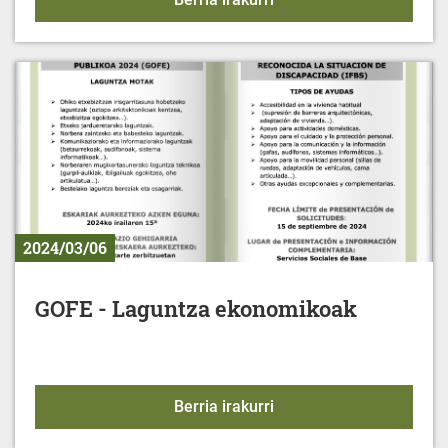
2024/03/06
GOFE - Laguntza ekonomikoak
GOFE - Laguntza ekono
Berria irakurri