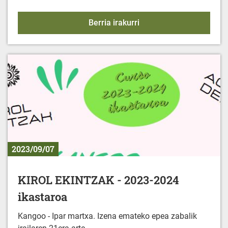
HILETA ZIBILAK
Berria irakurri
2023/09/07
KIROL EKINTZAK - 2023-2024
ikastaroa
Kangoo - Ipar martxa. Izena emateko epea zabalik