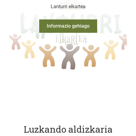
Lanturri elkartea
Informazio gehiago
Luzkando aldizkaria