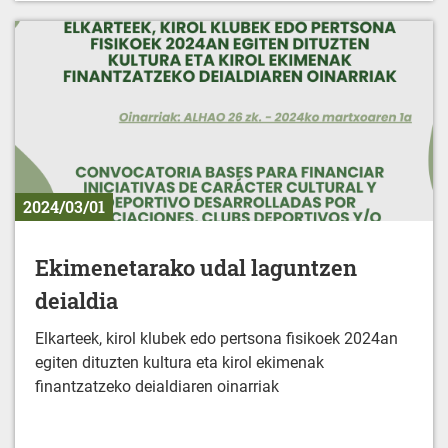
2024/03/01
Ekimenetarako udal laguntzen
deialdia
Elkarteek, kirol klubek edo pertsona fisikoek 2024an
egiten dituzten kultura eta kirol ekimenak
finantzatzeko deialdiaren oinarriak