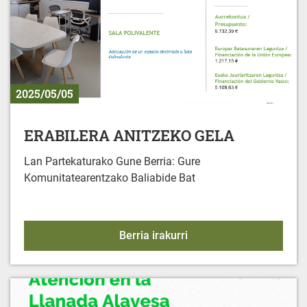
2025/05/05
ERABILERA ANITZEKO GELA
Lan Partekaturako Gune Berria: Gure
Komunitatearentzako Baliabide Bat
ERABILERA ANITZEKO 
Berria irakurri