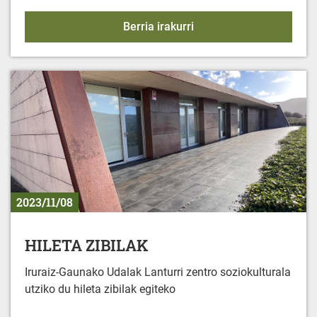
Gereñu Topaketa
Berria irakurri
2023/11/08
HILETA ZIBILAK
Iruraiz-Gaunako Udalak Lanturri zentro soziokulturala
utziko du hileta zibilak egiteko