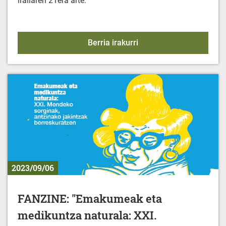
irailaren 21era arte.
KIROL EKINTZAK - 2023-
Berria irakurri
2023/09/06
FANZINE: "Emakumeak eta
medikuntza naturala: XXI.