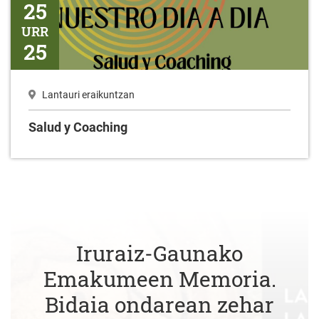
25
URR
25
Lantauri eraikuntzan
Salud y Coaching
Iruraiz-Gaunako
Emakumeen Memoria.
Bidaia ondarean zehar