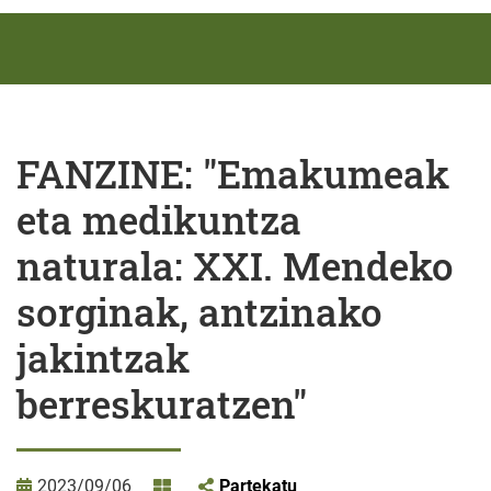
FANZINE: "Emakumeak
eta medikuntza
naturala: XXI. Mendeko
sorginak, antzinako
jakintzak
berreskuratzen"
2023/09/06
Partekatu