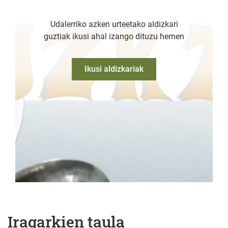
Udalerriko azken urteetako aldizkari
guztiak ikusi ahal izango dituzu hemen
Ikusi aldizkariak
Iragarkien taula