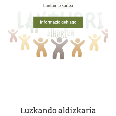
Lanturri elkartea
Informazio gehiago
Luzkando aldizkaria