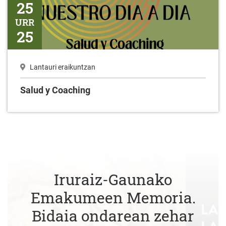
25
URR
25
Lantauri eraikuntzan
Salud y Coaching
Iruraiz-Gaunako
Emakumeen Memoria.
Bidaia ondarean zehar