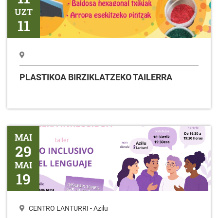
UZT
11
PLASTIKOA BIRZIKLATZEKO TAILERRA
Tailerra HIZKUNTZAREN ERABILERA INKLUSIBOA
MAI
29
MAI
19
CENTRO LANTURRI - Azilu