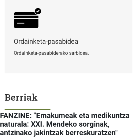
Ordainketa-pasabidea
Ordainketa-pasabiderako sarbidea.
Berriak
FANZINE: "Emakumeak eta medikuntza
naturala: XXI. Mendeko sorginak,
antzinako jakintzak berreskuratzen"