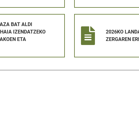
 BATERAKO BETETZEKO ETA EPAIMAHAIA IZENDATZEKO HAU
2026KO LANDA ETA HIR ONDA
AZA BAT ALDI
HAIA IZENDATZEKO
2026KO LANDA
AKOEN ETA
ZERGAREN ER