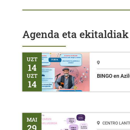
Agenda eta ekitaldiak
BINGO en Azilu
UZT
14
UZT
BINGO en Azil
14
Tailerra HIZKUNTZAREN ERABILERA INKLUSIBOA
MAI
CENTRO LANTUR
29