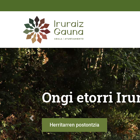
Eduki nagusira joan
Ongi etorri Iruraiz - Gau
Udalerriko ma
Anterior