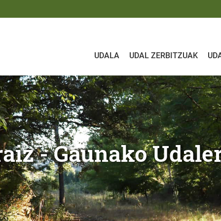
UDALA
UDAL ZERBITZUAK
UD
nako Udalera
pa toponimikoa