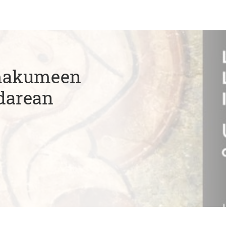
Emakumeen
darean