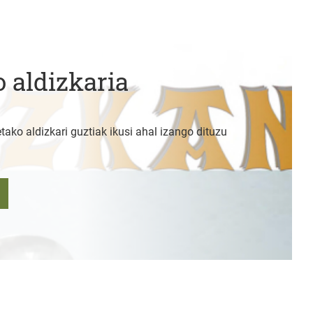
 aldizkaria
tako aldizkari guztiak ikusi ahal izango dituzu