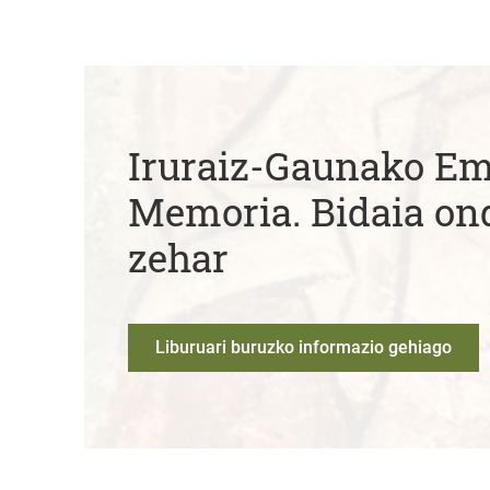
Iruraiz-Gaunako 
Memoria. Bidaia on
zehar
Liburuari buruzko informazio gehiago