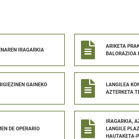
IA
ARIKETA PRAKTIKOKO EMAITZ
ARIKETA PRA
NAREN IRAGARKIA
BALORAZIOA 
EKO ZERGA 2026 KOBRATZEA6
LANGILEA KONTRATATZEKO P
HIGIEZINEN GAINEKO
LANGILEA KO
AZTERKETA T
O
IRAGARKIA, AZTERKETA-DATA
IRAGARKIA, 
EN DE OPERARIO
LANGILE PLA
HAUTAKETA-