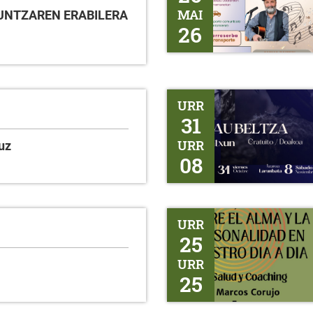
MAI
ZKUNTZAREN ERABILERA
26
Gaubeltza
URR
31
URR
uz
08
Salud y Coaching
URR
25
URR
25