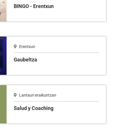
BINGO - Erentxun
Erentxun
Gaubeltza
Lantauri eraikuntzan
Salud y Coaching