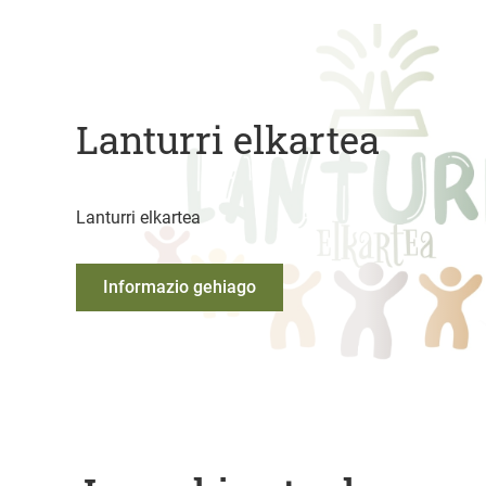
Lanturri elkartea
Lanturri elkartea
Informazio gehiago