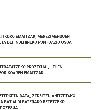
AK, MEREZIMENDUEN BALORAZIOA ETA BEHINBEHINEKO PUN
KTIKOKO EMAITZAK, MEREZIMENDUEN
ETA BEHINBEHINEKO PUNTUAZIO OSOA
ROZESUA _ LEHEN AZTERKETA TEORIKOAREN EMAITZAK
NTRATATZEKO PROZESUA _ LEHEN
EORIKOAREN EMAITZAK
_ ZERBITZU ANITZETAKO LANGILE PLAZA BAT ALDI BATERA
AZTERKETA-DATA_ ZERBITZU ANITZETAKO
ZA BAT ALDI BATERAKO BETETZEKO
PROZESUA