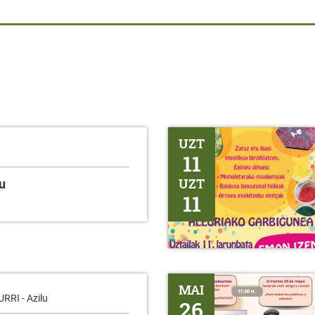
PLASTIKOA BIRZIKLATZEKO T
UZT
11
UZT
u
11
BINGO - Erentxun
MAI
RI - Azilu
26