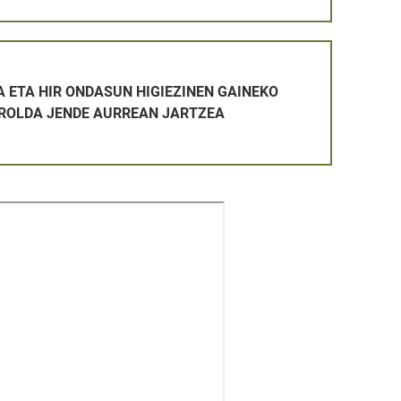
TAKETA-PROZESUAN ONARTUTAKOEN ETA BAZTERTUTAKOEN Z
SUN HIGIEZINEN GAINEKO ZERGAREN ERROLDA JENDE AURR
 ETA HIR ONDASUN HIGIEZINEN GAINEKO
ROLDA JENDE AURREAN JARTZEA