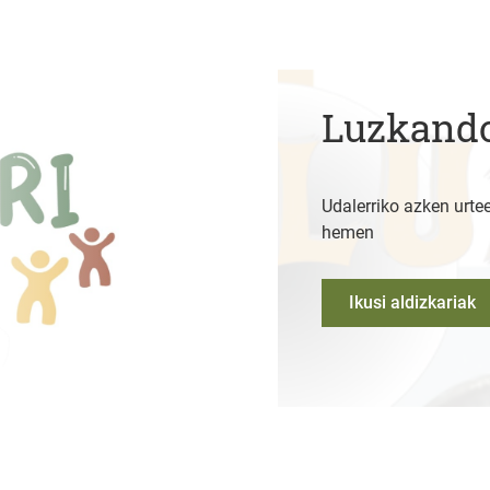
Luzkando
Udalerriko azken urtee
hemen
Ikusi aldizkariak