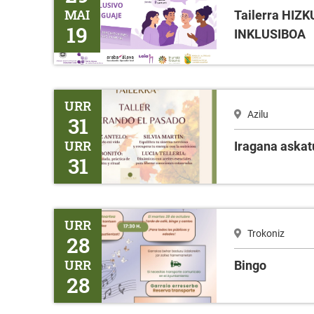
MAI
Tailerra HI
19
INKLUSIBOA
Iragana askatuz
URR
Azilu
31
URR
Iragana askat
31
Bingo
URR
Trokoniz
28
URR
Bingo
28