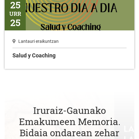
25
URR
25
Lantauri eraikuntzan
Salud y Coaching
Iruraiz-Gaunako
Emakumeen Memoria.
Bidaia ondarean zehar