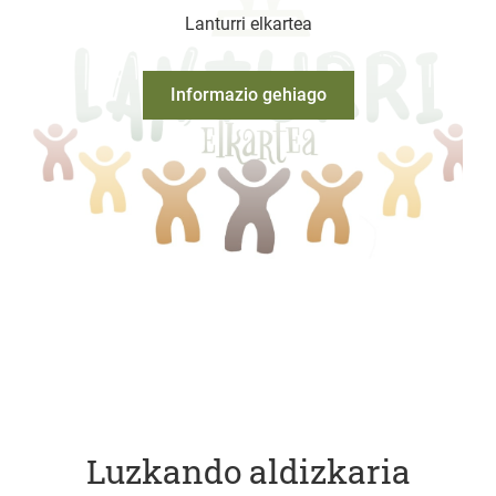
Lanturri elkartea
Informazio gehiago
Luzkando aldizkaria