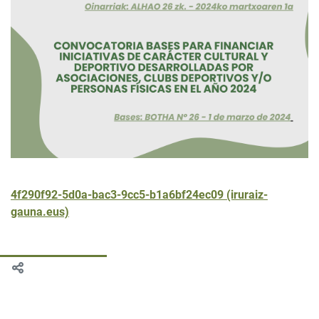
4f290f92-5d0a-bac3-9cc5-b1a6bf24ec09 (iruraiz-
gauna.eus)