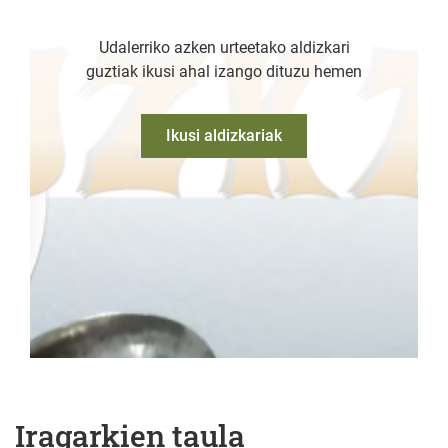
Udalerriko azken urteetako aldizkari
guztiak ikusi ahal izango dituzu hemen
Ikusi aldizkariak
Iragarkien taula