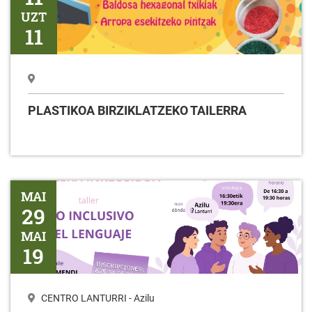
UZT
11
PLASTIKOA BIRZIKLATZEKO TAILERRA
Tailerra HIZKUNTZAREN ERABILERA INKLUSIBOA
MAI
29
MAI
19
CENTRO LANTURRI - Azilu