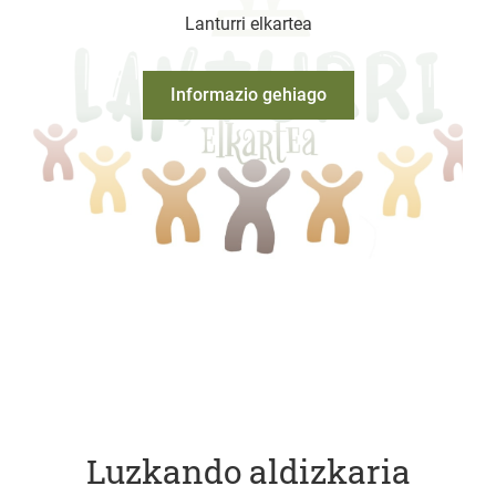
Lanturri elkartea
Informazio gehiago
Luzkando aldizkaria