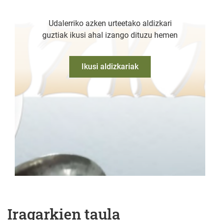
Udalerriko azken urteetako aldizkari
guztiak ikusi ahal izango dituzu hemen
Ikusi aldizkariak
Iragarkien taula