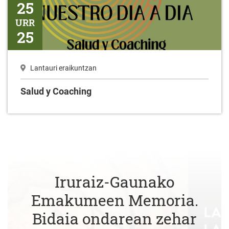
25
URR
25
Lantauri eraikuntzan
Salud y Coaching
Iruraiz-Gaunako
Emakumeen Memoria.
Bidaia ondarean zehar