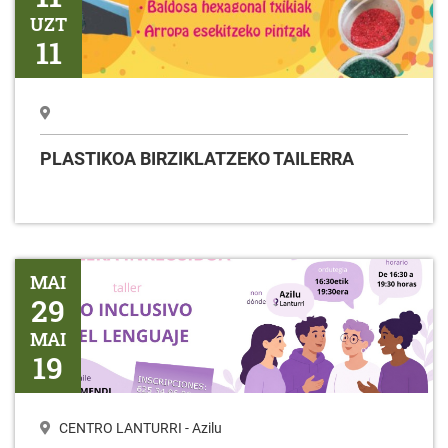
UZT
11
PLASTIKOA BIRZIKLATZEKO TAILERRA
Tailerra HIZKUNTZAREN ERABILERA INKLUSIBOA
MAI
29
MAI
19
CENTRO LANTURRI - Azilu