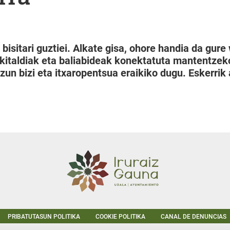
a bisitari guztiei. Alkate gisa, ohore handia da g
ekitaldiak eta baliabideak konektatuta mantentze
izun bizi eta itxaropentsua eraikiko dugu. Eskerrik
PRIBATUTASUN POLITIKA
COOKIE POLITIKA
CANAL DE DENUNCIAS