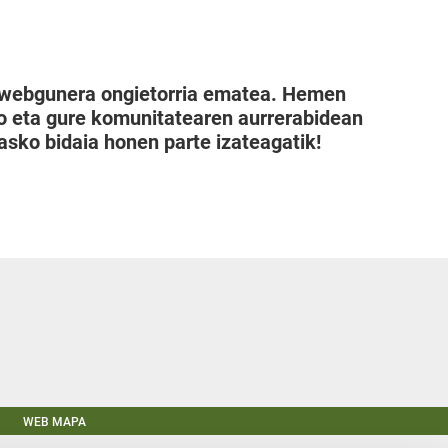
ure webgunera ongietorria ematea. Hemen
ko eta gure komunitatearen aurrerabidean
 asko bidaia honen parte izateagatik!
WEB MAPA