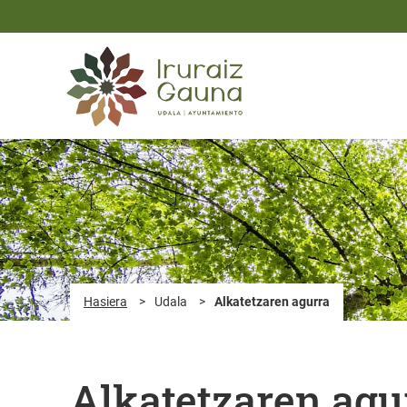
Eduki nagusira joan
Hasiera
>
Udala
>
Alkatetzaren agurra
Alkatetzaren agu