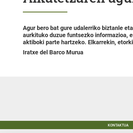
Agur bero bat gure udalerriko biztanle et
aurkituko duzue funtsezko informazioa, 
aktiboki parte hartzeko. Elkarrekin, etork
Iratxe del Barco Murua
KONTAKTUA