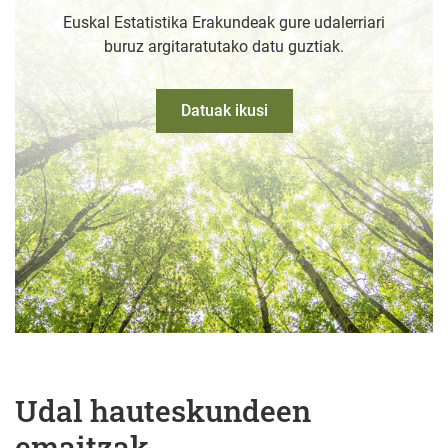
Euskal Estatistika Erakundeak gure udalerriari
buruz argitaratutako datu guztiak.
Datuak ikusi
Udal hauteskundeen
emaitzak