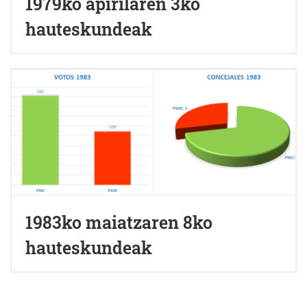
1979ko apirilaren 3ko
hauteskundeak
1983ko maiatzaren 8ko
hauteskundeak