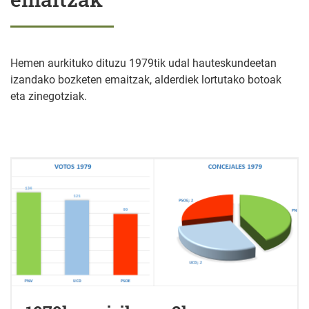
Hemen aurkituko dituzu 1979tik udal hauteskundeetan
izandako bozketen emaitzak, alderdiek lortutako botoak
eta zinegotziak.