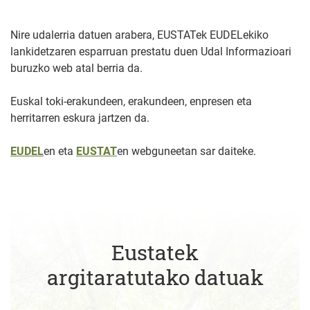
Nire udalerria datuen arabera, EUSTATek EUDELekiko
lankidetzaren esparruan prestatu duen Udal Informazioari
buruzko web atal berria da.
Euskal toki-erakundeen, erakundeen, enpresen eta
herritarren eskura jartzen da.
EUDEL
en eta
EUSTAT
en webguneetan sar daiteke.
Eustatek
argitaratutako datuak