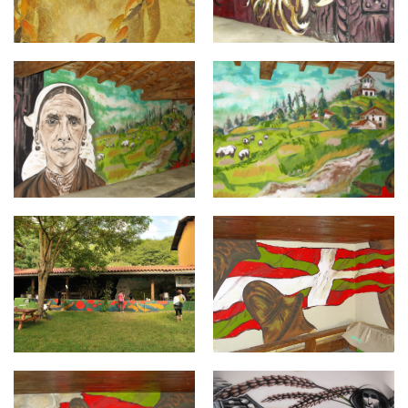
Trokoniz0027.jpg
Trokoniz0026.jpg
Trokoniz14.jpg
Trokoniz0012.jpg
Trokoniz0011.jpg
langarika9.jpg