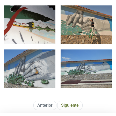
langarika1.jpg
Jauregi6.jpg
jauregi3.jpg
jauregi2.jpg
Anterior
Siguiente