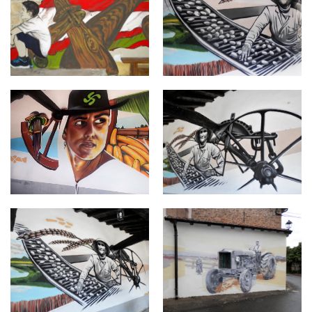
langarika8.jpg
langarika7.jpg
langarika6.jpg
langarika4.jpg