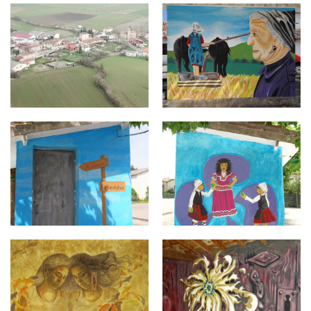
EZKEREKOTXA.jpg
Exkerekotxa 1.jpg
Exkerekotxa4.jpg
Exkerekotxa3.jpg
Exkerekotxa2.jpg
Trokoniz0029.jpg