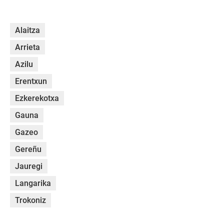
Alaitza
Arrieta
Azilu
Erentxun
Ezkerekotxa
Gauna
Gazeo
Gereñu
Jauregi
Langarika
Trokoniz