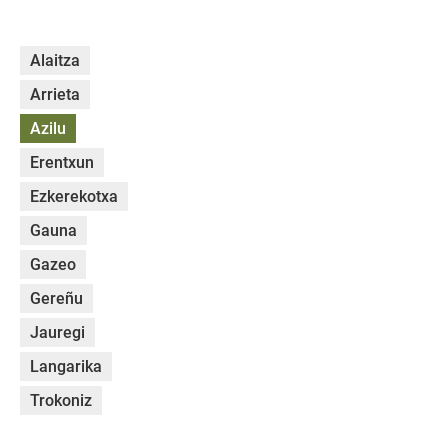
Alaitza
Arrieta
Azilu
Erentxun
Ezkerekotxa
Gauna
Gazeo
Gereñu
Jauregi
Langarika
Trokoniz