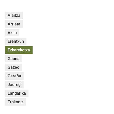
Alaitza
Arrieta
Azilu
Erentxun
Ezkerekotxa
Gauna
Gazeo
Gereñu
Jauregi
Langarika
Trokoniz