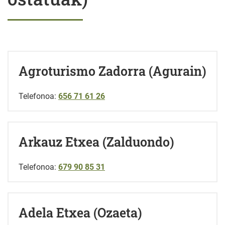
Agroturismo Zadorra (Agurain)
Telefonoa:
656 71 61 26
Arkauz Etxea (Zalduondo)
Telefonoa:
679 90 85 31
Adela Etxea (Ozaeta)