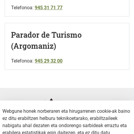
Telefonoa:
945 31 71 77
Parador de Turismo
(Argomaniz)
Telefonoa:
945 29 32 00
Webgune honek norberaren eta hirugarrenen cookie-ak baino
ez ditu erabiltzen helburu teknikoetarako, erabiltzaileek
nabigatu ahal dezaten eta ondorengo sarbideak erraztu eta
erabilera estatistikak egin daitezen, eta ez ditu datu