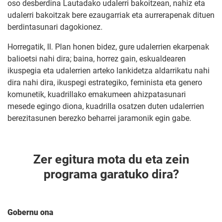
oso desberdina Lautadako udalerri bakoitzean, nahiz eta
udalerri bakoitzak bere ezaugarriak eta aurrerapenak dituen
berdintasunari dagokionez.
Horregatik, II. Plan honen bidez, gure udalerrien ekarpenak
balioetsi nahi dira; baina, horrez gain, eskualdearen
ikuspegia eta udalerrien arteko lankidetza aldarrikatu nahi
dira nahi dira, ikuspegi estrategiko, feminista eta genero
komunetik, kuadrillako emakumeen ahizpatasunari
mesede egingo diona, kuadrilla osatzen duten udalerrien
berezitasunen berezko beharrei jaramonik egin gabe.
Zer egitura mota du eta zein
programa garatuko dira?
Gobernu ona