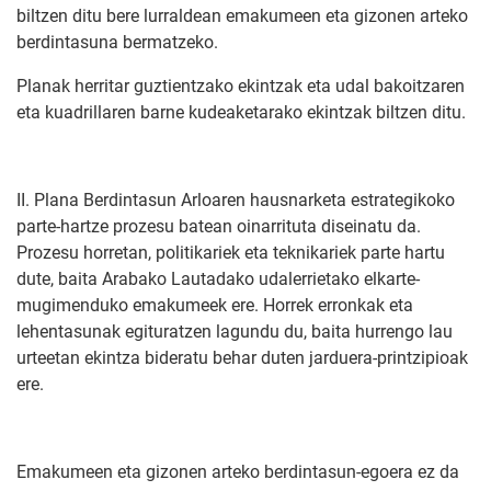
biltzen ditu bere lurraldean emakumeen eta gizonen arteko
berdintasuna bermatzeko.
Planak herritar guztientzako ekintzak eta udal bakoitzaren
eta kuadrillaren barne kudeaketarako ekintzak biltzen ditu.
II. Plana Berdintasun Arloaren hausnarketa estrategikoko
parte-hartze prozesu batean oinarrituta diseinatu da.
Prozesu horretan, politikariek eta teknikariek parte hartu
dute, baita Arabako Lautadako udalerrietako elkarte-
mugimenduko emakumeek ere. Horrek erronkak eta
lehentasunak egituratzen lagundu du, baita hurrengo lau
urteetan ekintza bideratu behar duten jarduera-printzipioak
ere.
Emakumeen eta gizonen arteko berdintasun-egoera ez da