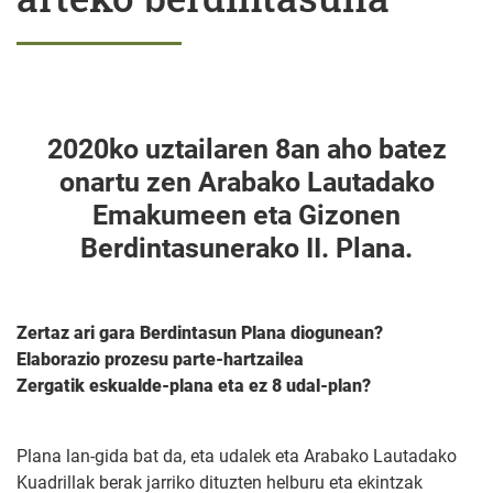
2020ko uztailaren 8an aho batez
onartu zen Arabako Lautadako
Emakumeen eta Gizonen
Berdintasunerako II. Plana.
Zertaz ari gara Berdintasun Plana diogunean?
Elaborazio prozesu parte-hartzailea
Zergatik eskualde-plana eta ez 8 udal-plan?
Plana lan-gida bat da, eta udalek eta Arabako Lautadako
Kuadrillak berak jarriko dituzten helburu eta ekintzak