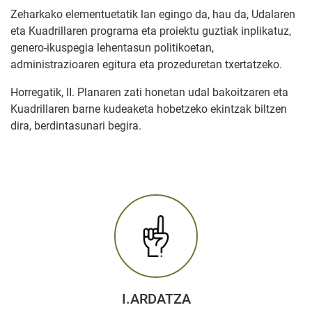
Zeharkako elementuetatik lan egingo da, hau da, Udalaren
eta Kuadrillaren programa eta proiektu guztiak inplikatuz,
genero-ikuspegia lehentasun politikoetan,
administrazioaren egitura eta prozeduretan txertatzeko.
Horregatik, II. Planaren zati honetan udal bakoitzaren eta
Kuadrillaren barne kudeaketa hobetzeko ekintzak biltzen
dira, berdintasunari begira.
I.ARDATZA