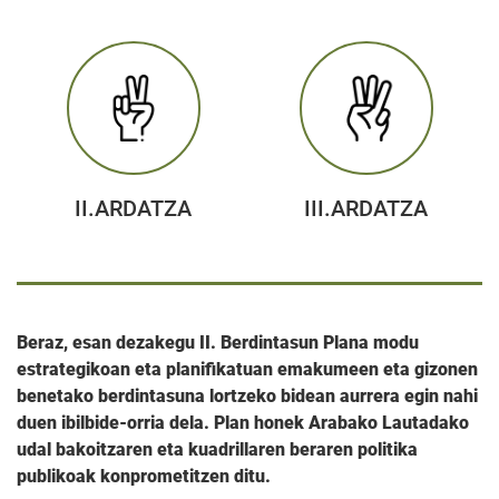
II.ARDATZA
III.ARDATZA
Beraz, esan dezakegu II. Berdintasun Plana modu
estrategikoan eta planifikatuan emakumeen eta gizonen
benetako berdintasuna lortzeko bidean aurrera egin nahi
duen ibilbide-orria dela. Plan honek Arabako Lautadako
udal bakoitzaren eta kuadrillaren beraren politika
publikoak konprometitzen ditu.