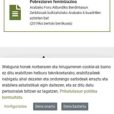
Pobreziaren feminizazioa
Arabako Foru Aldundiko Berdintasun
Zerbitzuak bultzatutako Arabako 6 kuadrillen
azterlan bat
(2019ko bertsio berrikusia)
Webgune honek norberaren eta hirugarrenen cookie-ak baino
ez ditu erabiltzen helburu teknikoetarako, erabiltzaileek
nabigatu ahal dezaten eta ondorengo sarbideak erraztu eta
erabilera estatistikak egin daitezen, eta ez ditu datu
KONTAKTUA
PRIBATUTASUN POLITIKA
pertsonalak biltzen ez lagatzen.
Pribatutasun politika
COOKIE POLITIKA
CANAL DE DENUNCIAS
kontsultatu
WEB MAPA
Konfigurazioa
Dena onartu
Dena baztertu
Copyright © 2026 / Excmo. iruraiz | Todos los derechos reservados.