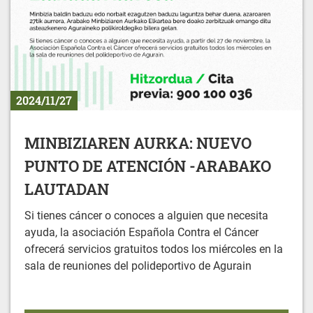
2024/11/27
MINBIZIAREN AURKA: NUEVO
PUNTO DE ATENCIÓN -ARABAKO
LAUTADAN
Si tienes cáncer o conoces a alguien que necesita
ayuda, la asociación Española Contra el Cáncer
ofrecerá servicios gratuitos todos los miércoles en la
sala de reuniones del polideportivo de Agurain