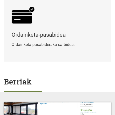
Ordainketa-pasabidea
Ordainketa-pasabiderako sarbidea.
Berriak