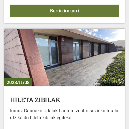
Gereñu Topaketa
Berria irakurri
2023/11/08
HILETA ZIBILAK
Iruraiz-Gaunako Udalak Lanturri zentro soziokulturala
utziko du hileta zibilak egiteko