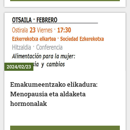
2024/02/23
Emakumeentzako elikadura:
Menopausia eta aldaketa
hormonalak