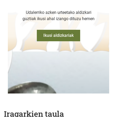
Udalerriko azken urteetako aldizkari
guztiak ikusi ahal izango dituzu hemen
Ikusi aldizkariak
Iragarkien taula