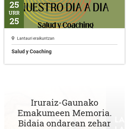
25
URR
25
Lantauri eraikuntzan
Salud y Coaching
Iruraiz-Gaunako
Emakumeen Memoria.
Bidaia ondarean zehar