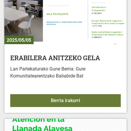
2025/05/05
ERABILERA ANITZEKO GELA
Lan Partekaturako Gune Berria: Gure
Komunitatearentzako Baliabide Bat
ERABILERA ANITZEKO 
Berria irakurri