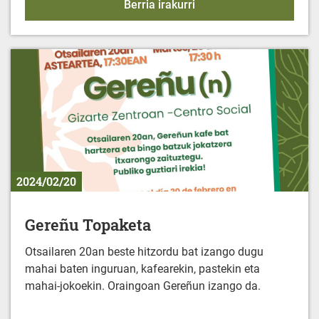
Emakumeentzako elikad
Berria irakurri
2024/02/20
Gereñu Topaketa
Otsailaren 20an beste hitzordu bat izango dugu
mahai baten inguruan, kafearekin, pastekin eta
mahai-jokoekin. Oraingoan Gereñun izango da.