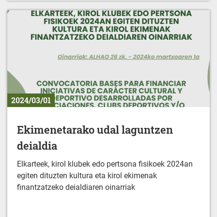
2024/03/01
Ekimenetarako udal laguntzen
deialdia
Elkarteek, kirol klubek edo pertsona fisikoek 2024an
egiten dituzten kultura eta kirol ekimenak
finantzatzeko deialdiaren oinarriak