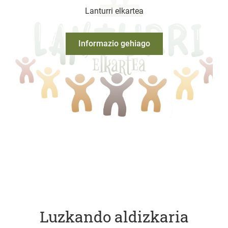
Lanturri elkartea
Informazio gehiago
Luzkando aldizkaria