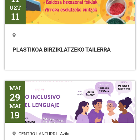
UZT
11
PLASTIKOA BIRZIKLATZEKO TAILERRA
Tailerra HIZKUNTZAREN ERABILERA INKLUSIBOA
MAI
29
MAI
19
CENTRO LANTURRI - Azilu