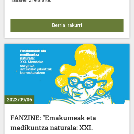
irailaren 21era arte.
KIROL EKINTZAK - 2023-
Berria irakurri
2023/09/06
FANZINE: "Emakumeak eta
medikuntza naturala: XXI.