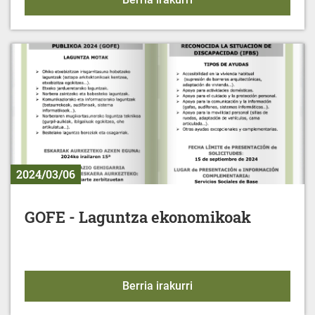
2024/03/06
GOFE - Laguntza ekonomikoak
GOFE - Laguntza ekono
Berria irakurri