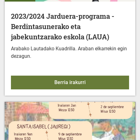
2023/2024 Jarduera-programa -
Berdintasunerako eta
jabekuntzarako eskola (LAUA)
Arabako Lautadako Kuadrilla. Araban elkarrekin egin
dezagun.
2023/2024 Jarduera-pro
Berria irakurri