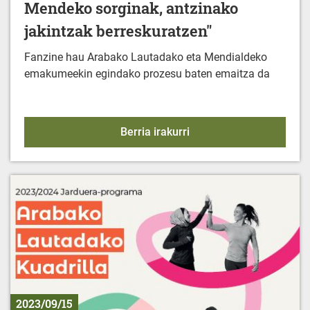
Mendeko sorginak, antzinako
jakintzak berreskuratzen"
Fanzine hau Arabako Lautadako eta Mendialdeko
emakumeekin egindako prozesu baten emaitza da
FANZINE: "Emakumeak et
Berria irakurri
2023/09/15