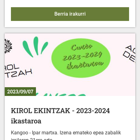
HILETA ZIBILAK
Berria irakurri
2023/09/07
KIROL EKINTZAK - 2023-2024
ikastaroa
Kangoo - Ipar martxa. Izena emateko epea zabalik