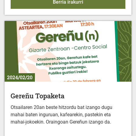
Emakumeentzako elikad
Berria irakurri
2024/02/20
Gereñu Topaketa
Otsailaren 20an beste hitzordu bat izango dugu
mahai baten inguruan, kafearekin, pastekin eta
mahai-jokoekin. Oraingoan Gereñun izango da.