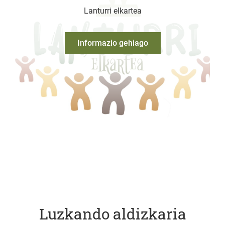
Lanturri elkartea
Informazio gehiago
Luzkando aldizkaria