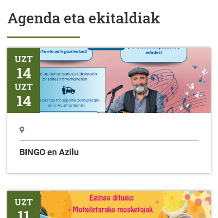
Agenda eta ekitaldiak
BINGO en Azilu
UZT
14
UZT
14
BINGO en Azilu
PLASTIKOA BIRZIKLATZEKO TAILERRA
UZT
11