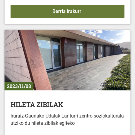
Gereñu Topaketa
Berria irakurri
2023/11/08
HILETA ZIBILAK
Iruraiz-Gaunako Udalak Lanturri zentro soziokulturala
utziko du hileta zibilak egiteko