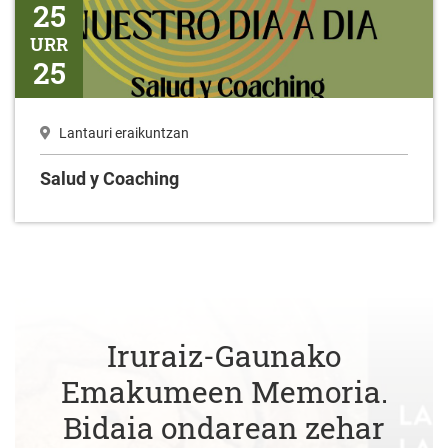
25
URR
25
Lantauri eraikuntzan
Salud y Coaching
Iruraiz-Gaunako
Emakumeen Memoria.
Bidaia ondarean zehar