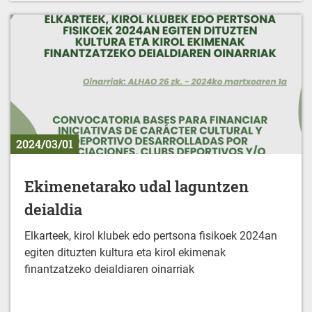
2024/03/01
Ekimenetarako udal laguntzen
deialdia
Elkarteek, kirol klubek edo pertsona fisikoek 2024an
egiten dituzten kultura eta kirol ekimenak
finantzatzeko deialdiaren oinarriak