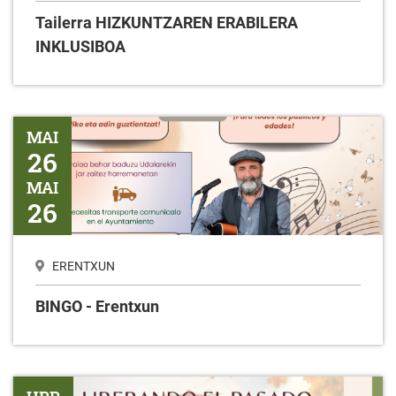
Tailerra HIZKUNTZAREN ERABILERA
INKLUSIBOA
BINGO - Erentxun
MAI
26
MAI
26
ERENTXUN
BINGO - Erentxun
Iragana askatuz