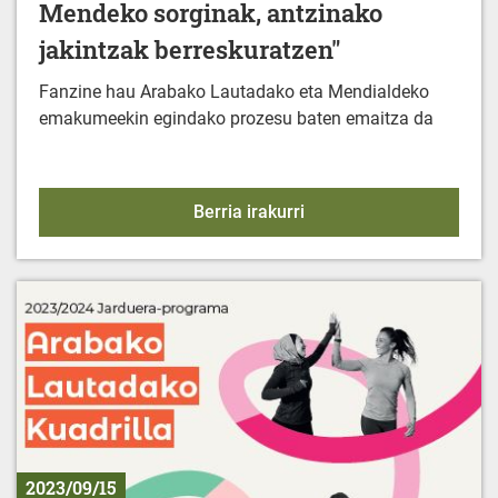
Mendeko sorginak, antzinako
jakintzak berreskuratzen"
Fanzine hau Arabako Lautadako eta Mendialdeko
emakumeekin egindako prozesu baten emaitza da
FANZINE: "Emakumeak et
Berria irakurri
2023/09/15