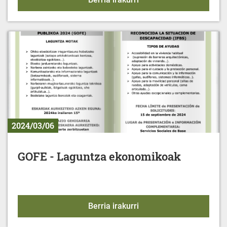
2024/03/06
GOFE - Laguntza ekonomikoak
GOFE - Laguntza ekono
Berria irakurri