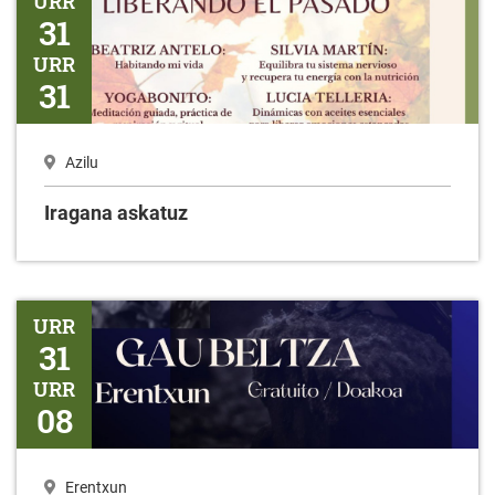
URR
31
URR
31
Azilu
Iragana askatuz
Gaubeltza
URR
31
URR
08
Erentxun