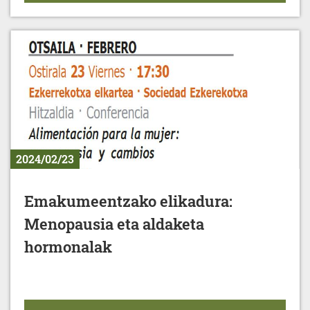
2024/02/23
Emakumeentzako elikadura:
Menopausia eta aldaketa
hormonalak