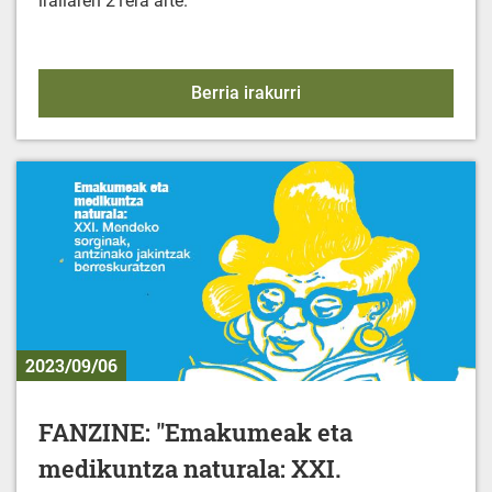
irailaren 21era arte.
KIROL EKINTZAK - 2023-
Berria irakurri
2023/09/06
FANZINE: "Emakumeak eta
medikuntza naturala: XXI.