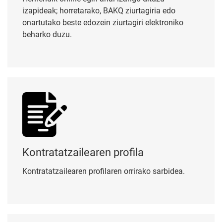
izapideak; horretarako, BAKQ ziurtagiria edo
onartutako beste edozein ziurtagiri elektroniko
beharko duzu.
Kontratatzailearen profila
Kontratatzailearen profila
Kontratatzailearen profilaren orrirako sarbidea.
Ordainketa-pasabidea