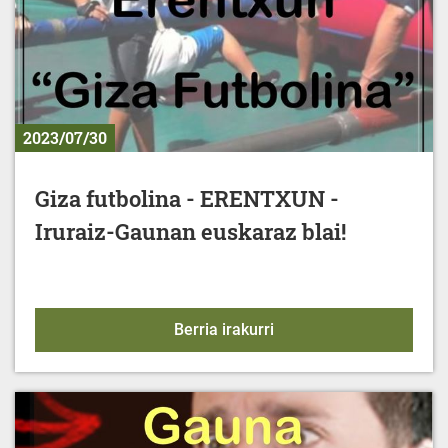
2023/07/30
Giza futbolina - ERENTXUN -
Iruraiz-Gaunan euskaraz blai!
Giza futbolina - ERENTX
Berria irakurri