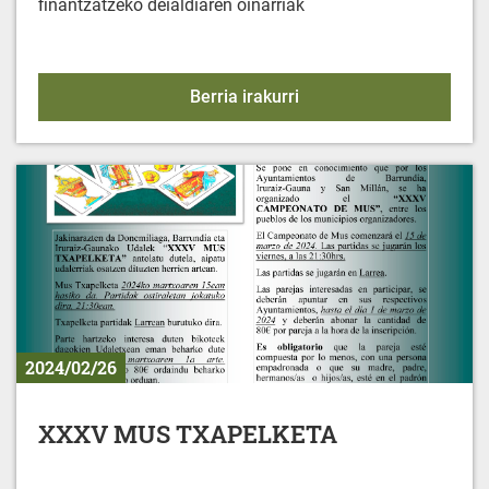
finantzatzeko deialdiaren oinarriak
Ekimenetarako udal lagu
Berria irakurri
2024/02/26
XXXV MUS TXAPELKETA