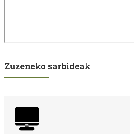
Zuzeneko sarbideak
Izapideak