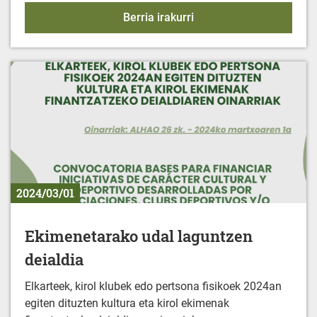
GOFE - Laguntza ekono
Berria irakurri
2024/03/01
Ekimenetarako udal laguntzen
deialdia
Elkarteek, kirol klubek edo pertsona fisikoek 2024an
egiten dituzten kultura eta kirol ekimenak