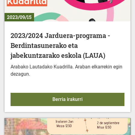
2023/09/15
2023/2024 Jarduera-programa -
Berdintasunerako eta
jabekuntzarako eskola (LAUA)
Arabako Lautadako Kuadrilla. Araban elkarrekin egin
dezagun.
2023/2024 Jarduera-pro
Berria irakurri