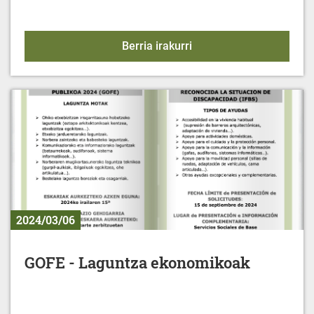
LAIAeskola Lautada
Berria irakurri
2024/03/06
GOFE - Laguntza ekonomikoak