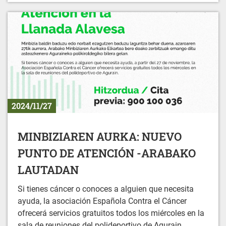
2024/11/27
MINBIZIAREN AURKA: NUEVO
PUNTO DE ATENCIÓN -ARABAKO
LAUTADAN
Si tienes cáncer o conoces a alguien que necesita
ayuda, la asociación Española Contra el Cáncer
ofrecerá servicios gratuitos todos los miércoles en la
sala de reuniones del polideportivo de Agurain