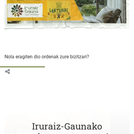
Nola eragiten dio ordenak zure bizitzari?
Iruraiz-Gaunako