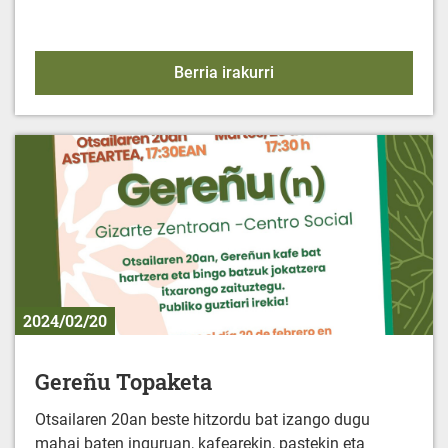
Emakumeentzako elikad
Berria irakurri
2024/02/20
Gereñu Topaketa
Otsailaren 20an beste hitzordu bat izango dugu
mahai baten inguruan, kafearekin, pastekin eta