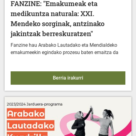
FANZINE: "Emakumeak eta
medikuntza naturala: XXI.
Mendeko sorginak, antzinako
jakintzak berreskuratzen"
Fanzine hau Arabako Lautadako eta Mendialdeko
emakumeekin egindako prozesu baten emaitza da
FANZINE: "Emakumeak et
Berria irakurri