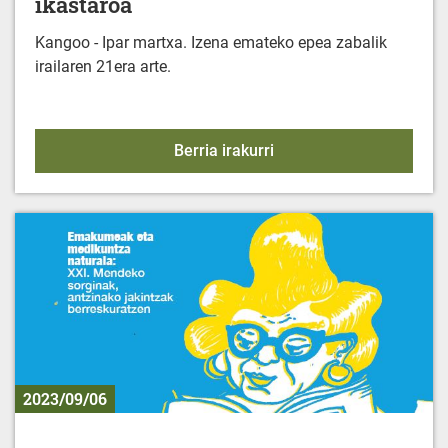
ikastaroa
Kangoo - Ipar martxa. Izena emateko epea zabalik
irailaren 21era arte.
KIROL EKINTZAK - 2023-
Berria irakurri
2023/09/06