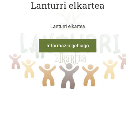
Lanturri elkartea
Lanturri elkartea
Informazio gehiago