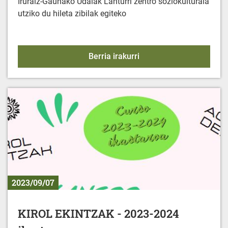
Iruraiz-Gaunako Udalak Lanturri zentro soziokulturala
utziko du hileta zibilak egiteko
HILETA ZIBILAK
Berria irakurri
2023/09/07
KIROL EKINTZAK - 2023-2024