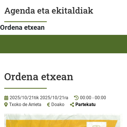
Agenda eta ekitaldiak
Ordena etxean
Ordena etxean
2025/10/21tik 2025/10/21ra
00:00 - 00:00
Txoko de Arrieta
Doako
Partekatu