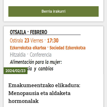
XXXV MUS TXAPELKET
Berria irakurri
2024/02/23
Emakumeentzako elikadura:
Menopausia eta aldaketa
hormonalak