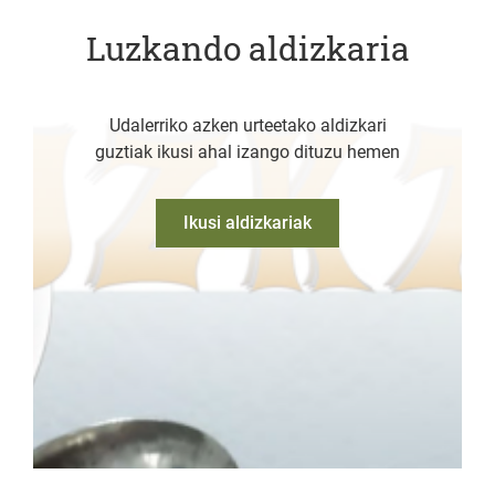
Luzkando aldizkaria
Udalerriko azken urteetako aldizkari
guztiak ikusi ahal izango dituzu hemen
Ikusi aldizkariak