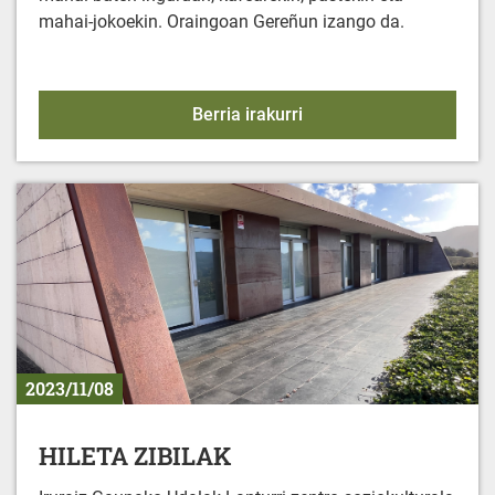
mahai-jokoekin. Oraingoan Gereñun izango da.
Gereñu Topaketa
Berria irakurri
2023/11/08
HILETA ZIBILAK