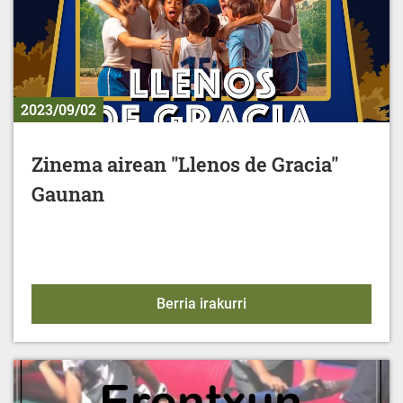
2023/09/02
Zinema airean "Llenos de Gracia"
Gaunan
Zinema airean "Llenos 
Berria irakurri