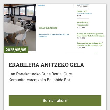
2025/05/05
ERABILERA ANITZEKO GELA
Lan Partekaturako Gune Berria: Gure
Komunitatearentzako Baliabide Bat
ERABILERA ANITZEKO 
Berria irakurri