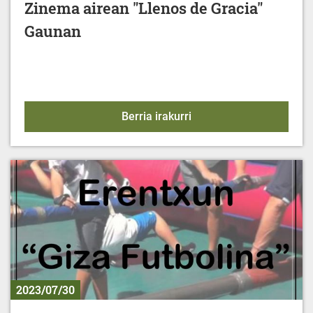
Zinema airean "Llenos de Gracia"
Gaunan
Zinema airean "Llenos 
Berria irakurri
2023/07/30