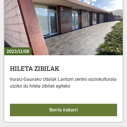
2023/11/08
HILETA ZIBILAK
Iruraiz-Gaunako Udalak Lanturri zentro soziokulturala
utziko du hileta zibilak egiteko
HILETA ZIBILAK
Berria irakurri