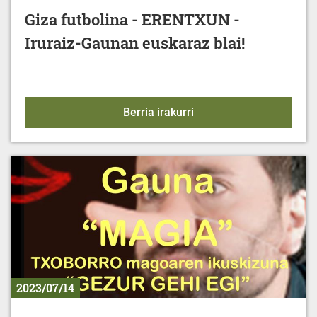
Giza futbolina - ERENTXUN -
Iruraiz-Gaunan euskaraz blai!
Giza futbolina - ERENTX
Berria irakurri
2023/07/14