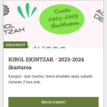
2023/09/07
KIROL EKINTZAK - 2023-2024
ikastaroa
Kangoo - Ipar martxa. Izena emateko epea zabalik
irailaren 21era arte.
KIROL EKINTZAK - 2023-
Berria irakurri