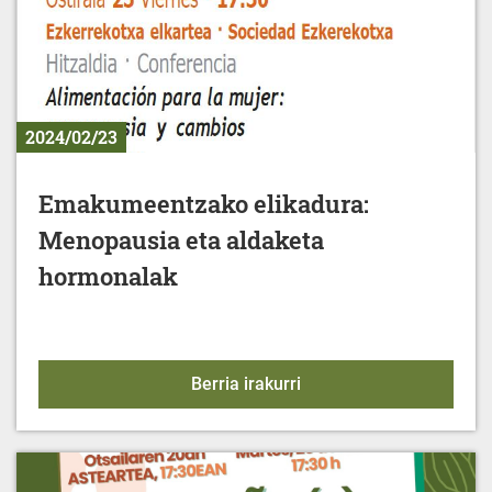
2024/02/23
Emakumeentzako elikadura:
Menopausia eta aldaketa
hormonalak
Emakumeentzako elikad
Berria irakurri