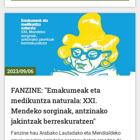
2023/09/06
FANZINE: "Emakumeak eta
medikuntza naturala: XXI.
Mendeko sorginak, antzinako
jakintzak berreskuratzen"
Fanzine hau Arabako Lautadako eta Mendialdeko