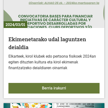
2024/03/01
Ekimenetarako udal laguntzen
deialdia
Elkarteek, kirol klubek edo pertsona fisikoek 2024an
egiten dituzten kultura eta kirol ekimenak
finantzatzeko deialdiaren oinarriak
Ekimenetarako udal lagu
Berria irakurri