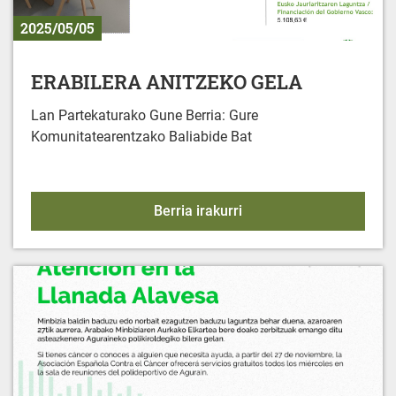
2025/05/05
ERABILERA ANITZEKO GELA
Lan Partekaturako Gune Berria: Gure
Komunitatearentzako Baliabide Bat
ERABILERA ANITZEKO 
Berria irakurri