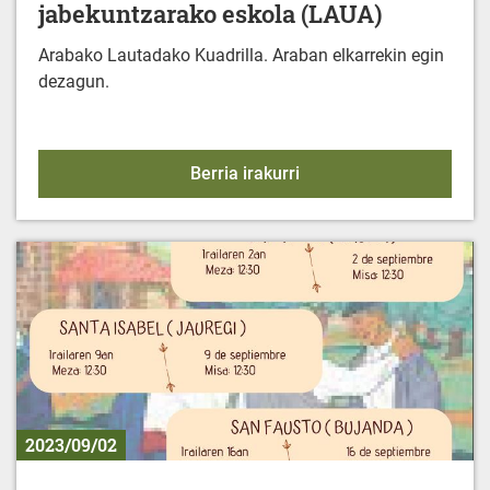
jabekuntzarako eskola (LAUA)
Arabako Lautadako Kuadrilla. Araban elkarrekin egin
dezagun.
2023/2024 Jarduera-pro
Berria irakurri
2023/09/02