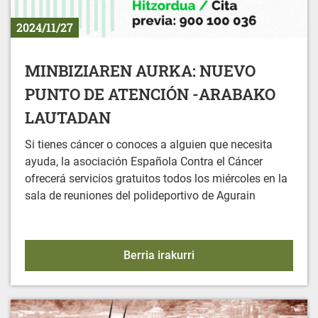
2024/11/27
MINBIZIAREN AURKA: NUEVO
PUNTO DE ATENCIÓN -ARABAKO
LAUTADAN
Si tienes cáncer o conoces a alguien que necesita
ayuda, la asociación Española Contra el Cáncer
ofrecerá servicios gratuitos todos los miércoles en la
sala de reuniones del polideportivo de Agurain
MINBIZIAREN AURKA: 
Berria irakurri