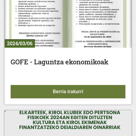
2024/03/06
GOFE - Laguntza ekonomikoak
GOFE - Laguntza ekono
Berria irakurri