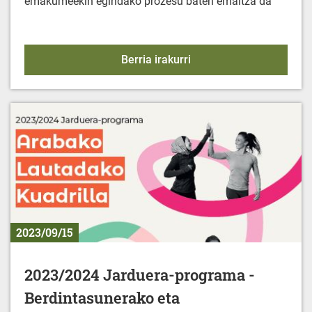
emakumeekin egindako prozesu baten emaitza da
FANZINE: "Emakumeak et
Berria irakurri
2023/09/15
2023/2024 Jarduera-programa -
Berdintasunerako eta