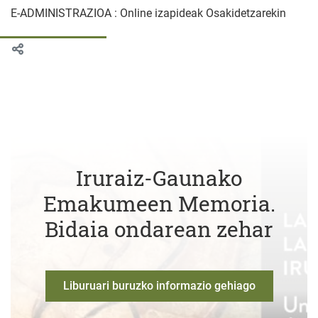
E-ADMINISTRAZIOA : Online izapideak Osakidetzarekin
Iruraiz-Gaunako
Emakumeen Memoria.
Bidaia ondarean zehar
Liburuari buruzko informazio gehiago