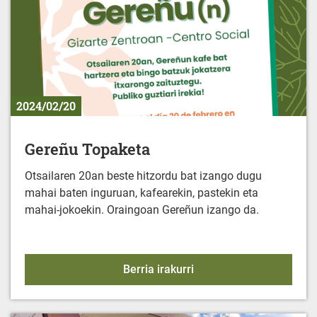
2024/02/20
Gereñu Topaketa
Otsailaren 20an beste hitzordu bat izango dugu
mahai baten inguruan, kafearekin, pastekin eta
mahai-jokoekin. Oraingoan Gereñun izango da.
Gereñu Topaketa
Berria irakurri