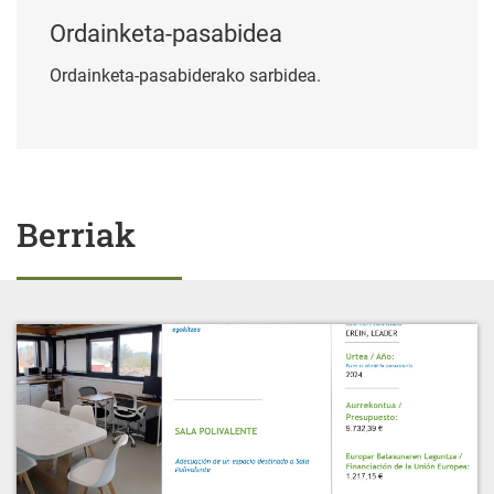
Ordainketa-pasabidea
Ordainketa-pasabiderako sarbidea.
Berriak