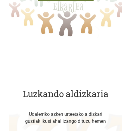
Luzkando aldizkaria
Udalerriko azken urteetako aldizkari
guztiak ikusi ahal izango dituzu hemen