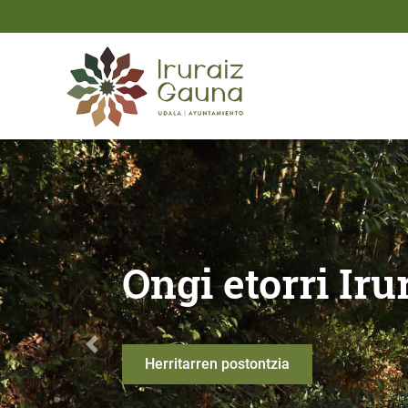
Eduki nagusira joan
Ongi etorri Iruraiz - Gau
Ongi etorri Ir
Anterior
Herritarren postontzia