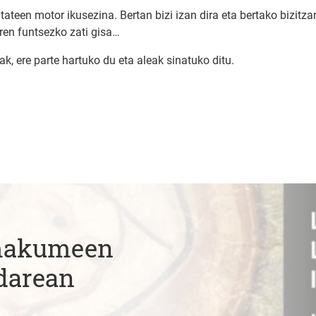
en motor ikusezina. Bertan bizi izan dira eta bertako bizitzar
aren funtsezko zati gisa…
k, ere parte hartuko du eta aleak sinatuko ditu.
Emakumeen
darean