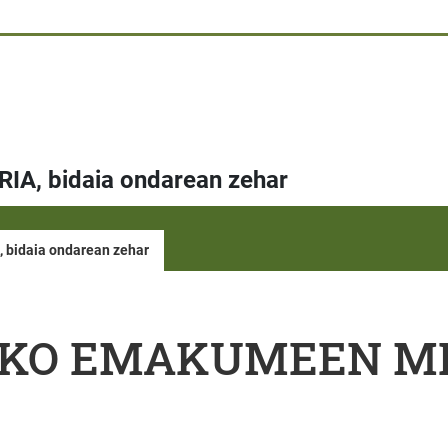
 bidaia ondarean zehar
idaia ondarean zehar
KO EMAKUMEEN MEM