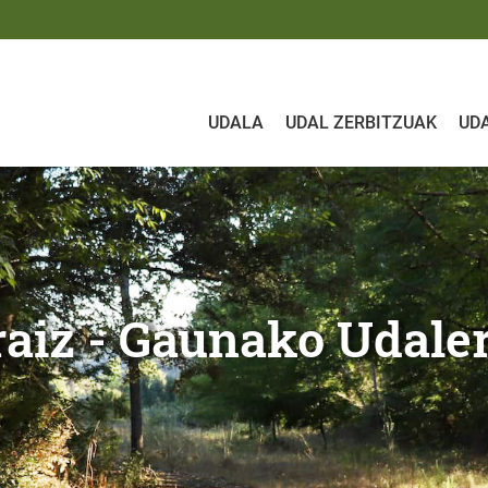
UDALA
UDAL ZERBITZUAK
UD
nako Udalera
uraiz - Gaunako Udale