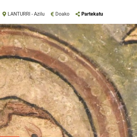
LANTURRI - Azilu
Doako
Partekatu