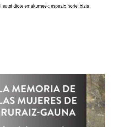
i eutsi diote emakumeek, espazio horiei bizia