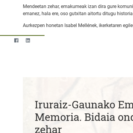
Mendeetan zehar, emakumeak izan dira gure komunitate
emanez, hala ere, oso gutxitan aitortu ditugu histori
Aurkezpen honetan Isabel Mellének, ikerketaren egilea
Iruraiz-Gaunako 
Memoria. Bidaia on
zehar