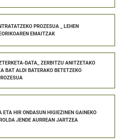
ROZESUA _ LEHEN AZTERKETA TEORIKOAREN EMAITZAK
NTRATATZEKO PROZESUA _ LEHEN
EORIKOAREN EMAITZAK
_ ZERBITZU ANITZETAKO LANGILE PLAZA BAT ALDI BATERA
AZTERKETA-DATA_ ZERBITZU ANITZETAKO
ZA BAT ALDI BATERAKO BETETZEKO
PROZESUA
TAKETA-PROZESUAN ONARTUTAKOEN ETA BAZTERTUTAKOEN Z
SUN HIGIEZINEN GAINEKO ZERGAREN ERROLDA JENDE AURR
 ETA HIR ONDASUN HIGIEZINEN GAINEKO
ROLDA JENDE AURREAN JARTZEA