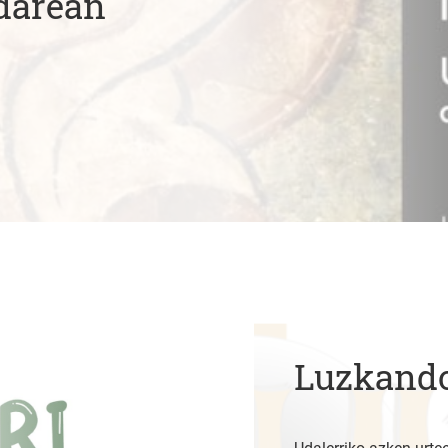
darean
Luzkando