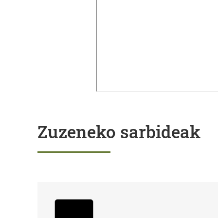
Zuzeneko sarbideak
Izapideak