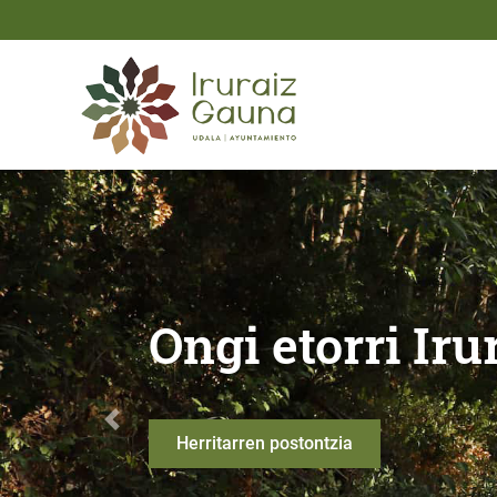
Eduki nagusira joan
Ongi etorri Iruraiz - Gau
Ongi etorri Ir
Anterior
Herritarren postontzia