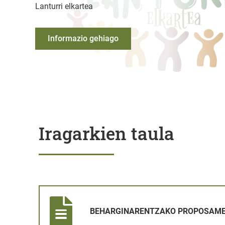
Lanturri elkartea
Informazio gehiago
Iragarkien taula
BEHARGINARENTZAKO PROPOSAMENAREN IRAGARK
BEHARGINARENTZAKO PROPOSAME