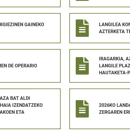
EKO ZERGA 2026 KOBRATZEA6
LANGILEA KONTRATATZEKO P
HIGIEZINEN GAINEKO
LANGILEA KO
AZTERKETA T
O
IRAGARKIA, AZTERKETA-DATA
IRAGARKIA, 
EN DE OPERARIO
LANGILE PLA
HAUTAKETA-
 BATERAKO BETETZEKO ETA EPAIMAHAIA IZENDATZEKO HAU
2026KO LANDA ETA HIR ONDA
AZA BAT ALDI
HAIA IZENDATZEKO
2026KO LANDA
AKOEN ETA
ZERGAREN ER