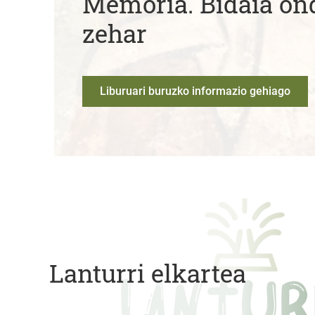
Memoria. Bidaia on
zehar
Liburuari buruzko informazio gehiago
Lanturri elkartea