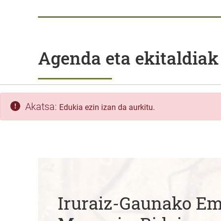
Agenda eta ekitaldiak
Akatsa:
Edukia ezin izan da aurkitu.
Iruraiz-Gaunako 