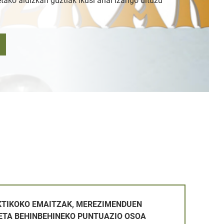
tako aldizkari guztiak ikusi ahal izango dituzu
AK, MEREZIMENDUEN BALORAZIOA ETA BEHINBEHINEKO PUN
KTIKOKO EMAITZAK, MEREZIMENDUEN
ETA BEHINBEHINEKO PUNTUAZIO OSOA