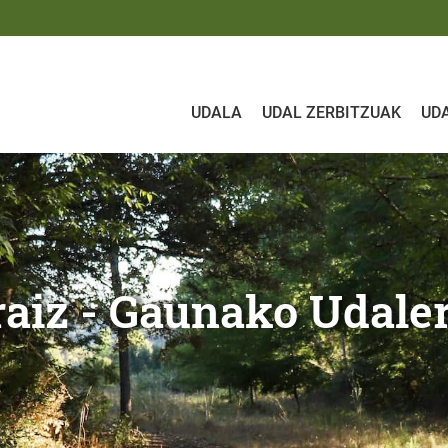
UDALA
UDAL ZERBITZUAK
UD
nako Udalera
uraiz - Gaunako Udale