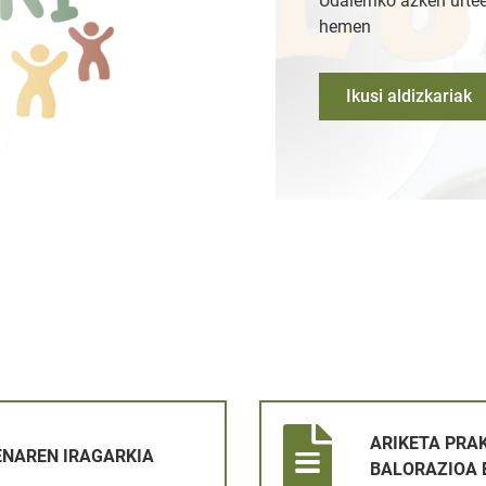
Udalerriko azken urtee
hemen
Ikusi aldizkariak
IA
ARIKETA PRAKTIKOKO EMAITZ
ARIKETA PRA
NAREN IRAGARKIA
BALORAZIOA 