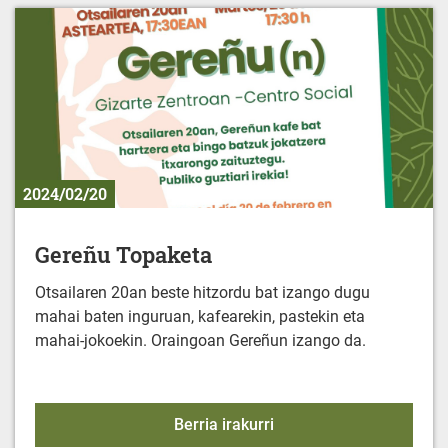
2024/02/20
Gereñu Topaketa
Otsailaren 20an beste hitzordu bat izango dugu
mahai baten inguruan, kafearekin, pastekin eta
mahai-jokoekin. Oraingoan Gereñun izango da.
Gereñu Topaketa
Berria irakurri