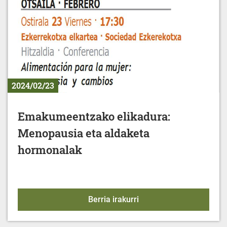
2024/02/23
Emakumeentzako elikadura:
Menopausia eta aldaketa
hormonalak
Emakumeentzako elikad
Berria irakurri