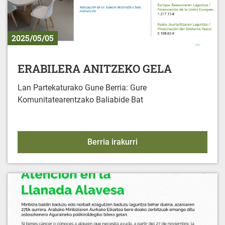
2025/05/05
ERABILERA ANITZEKO GELA
Lan Partekaturako Gune Berria: Gure
Komunitatearentzako Baliabide Bat
ERABILERA ANITZEKO 
Berria irakurri