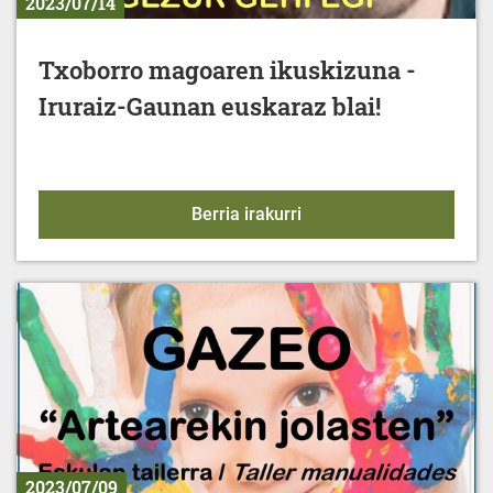
2023/07/14
Txoborro magoaren ikuskizuna -
Iruraiz-Gaunan euskaraz blai!
Txoborro magoaren ikusk
Berria irakurri
2023/07/09