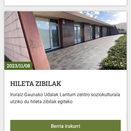
2023/11/08
HILETA ZIBILAK
Iruraiz-Gaunako Udalak Lanturri zentro soziokulturala
utziko du hileta zibilak egiteko
HILETA ZIBILAK
Berria irakurri