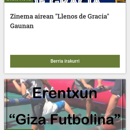
Zinema airean "Llenos de Gracia"
Gaunan
Zinema airean "Llenos 
Berria irakurri