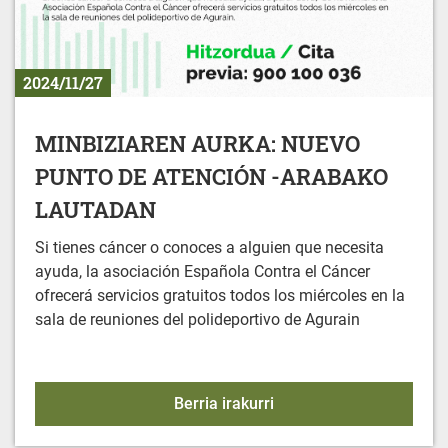
2024/11/27
MINBIZIAREN AURKA: NUEVO
PUNTO DE ATENCIÓN -ARABAKO
LAUTADAN
Si tienes cáncer o conoces a alguien que necesita
ayuda, la asociación Española Contra el Cáncer
ofrecerá servicios gratuitos todos los miércoles en la
sala de reuniones del polideportivo de Agurain
MINBIZIAREN AURKA: 
Berria irakurri