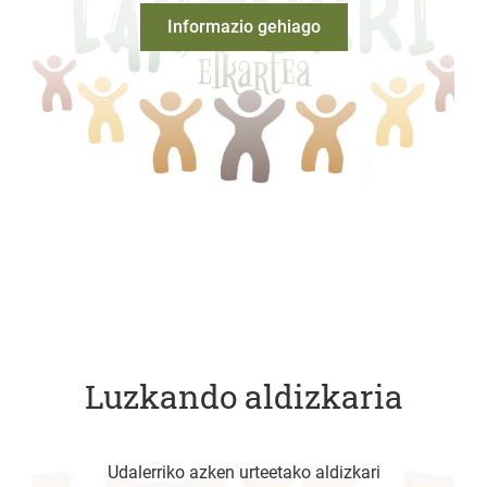
Informazio gehiago
Luzkando aldizkaria
Udalerriko azken urteetako aldizkari