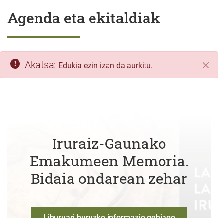
Agenda eta ekitaldiak
Akatsa:
Edukia ezin izan da aurkitu.
Itxi
Iruraiz-Gaunako
Emakumeen Memoria.
Bidaia ondarean zehar
Liburuari buruzko informazio gehiago