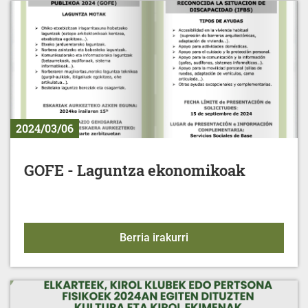
2024/03/06
GOFE - Laguntza ekonomikoak
GOFE - Laguntza ekono
Berria irakurri