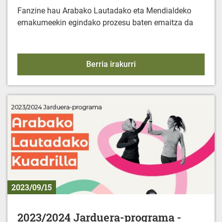
Fanzine hau Arabako Lautadako eta Mendialdeko
emakumeekin egindako prozesu baten emaitza da
FANZINE: "Emakumeak et
Berria irakurri
2023/09/15
2023/2024 Jarduera-programa -