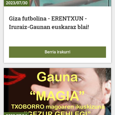
2023/07/30
Giza futbolina - ERENTXUN -
Iruraiz-Gaunan euskaraz blai!
Giza futbolina - ERENTX
Berria irakurri