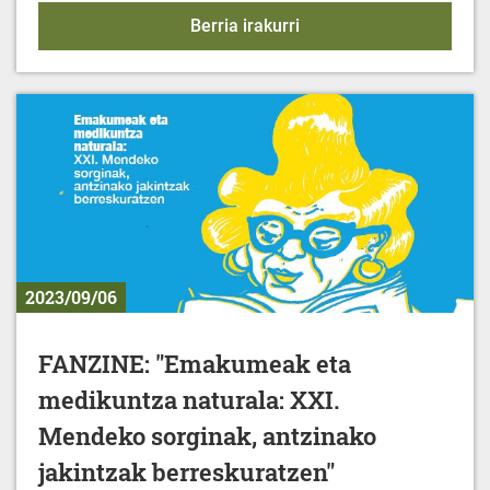
KIROL EKINTZAK - 2023-
Berria irakurri
2023/09/06
FANZINE: "Emakumeak eta
medikuntza naturala: XXI.
Mendeko sorginak, antzinako
jakintzak berreskuratzen"