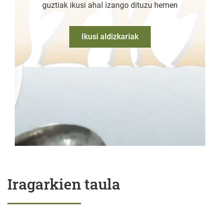
guztiak ikusi ahal izango dituzu hemen
Ikusi aldizkariak
Iragarkien taula