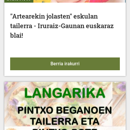
"Artearekin jolasten" eskulan
tailerra - Iruraiz-Gaunan euskaraz
blai!
"Artearekin jolasten" esk
Berria irakurri