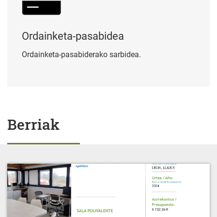
Ordainketa-pasabidea
Ordainketa-pasabiderako sarbidea.
Berriak