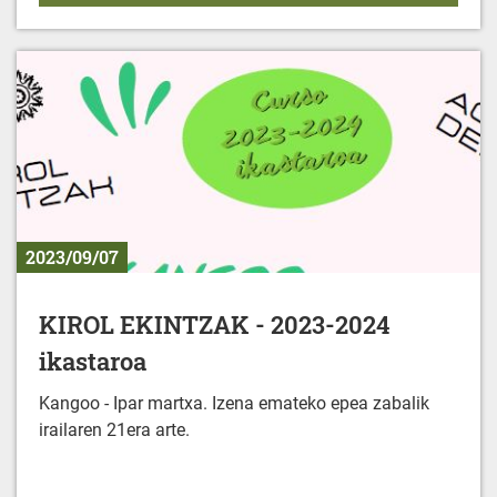
2023/09/07
KIROL EKINTZAK - 2023-2024
ikastaroa
Kangoo - Ipar martxa. Izena emateko epea zabalik
irailaren 21era arte.