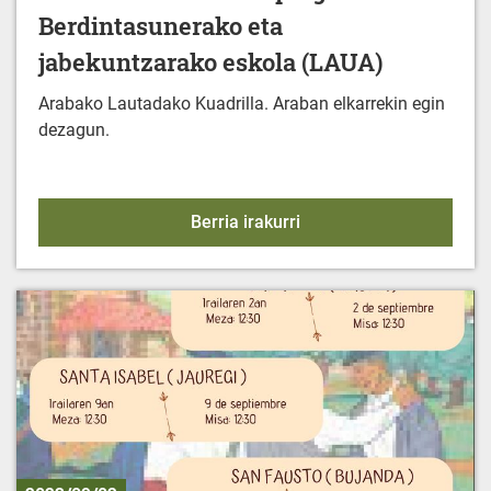
Berdintasunerako eta
jabekuntzarako eskola (LAUA)
Arabako Lautadako Kuadrilla. Araban elkarrekin egin
dezagun.
2023/2024 Jarduera-pro
Berria irakurri