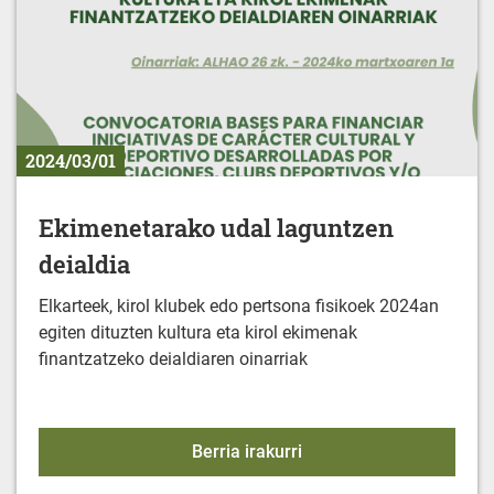
2024/03/01
Ekimenetarako udal laguntzen
deialdia
Elkarteek, kirol klubek edo pertsona fisikoek 2024an
egiten dituzten kultura eta kirol ekimenak
finantzatzeko deialdiaren oinarriak
Ekimenetarako udal lagu
Berria irakurri