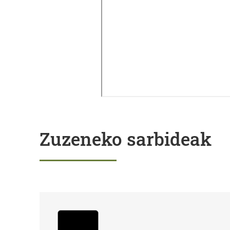
Zuzeneko sarbideak
Izapideak