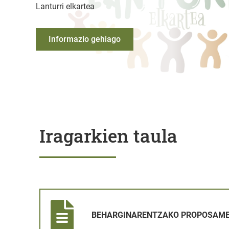
Lanturri elkartea
Informazio gehiago
Iragarkien taula
BEHARGINARENTZAKO PROPOSAMENAREN IRAGARK
BEHARGINARENTZAKO PROPOSAME