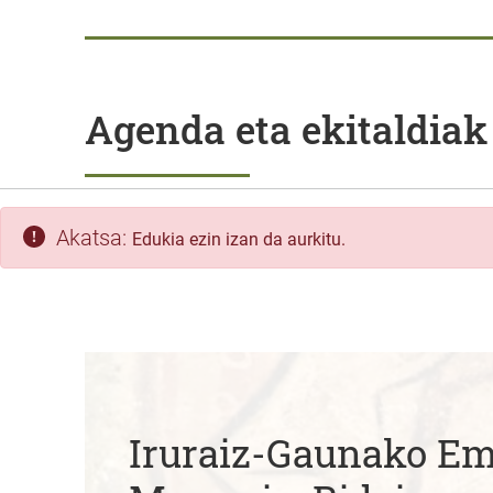
Agenda eta ekitaldiak
Akatsa:
Edukia ezin izan da aurkitu.
Iruraiz-Gaunako 