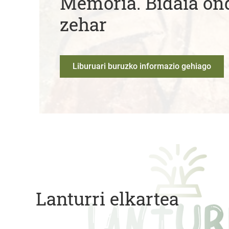
Memoria. Bidaia on
zehar
Liburuari buruzko informazio gehiago
Lanturri elkartea