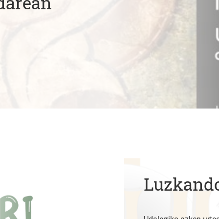
darean
Luzkando