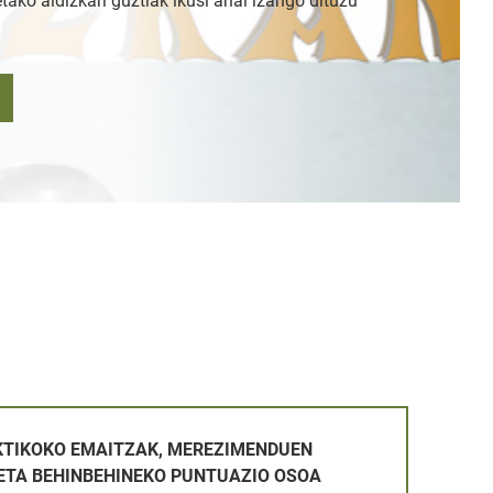
tako aldizkari guztiak ikusi ahal izango dituzu
AK, MEREZIMENDUEN BALORAZIOA ETA BEHINBEHINEKO PUN
KTIKOKO EMAITZAK, MEREZIMENDUEN
ETA BEHINBEHINEKO PUNTUAZIO OSOA