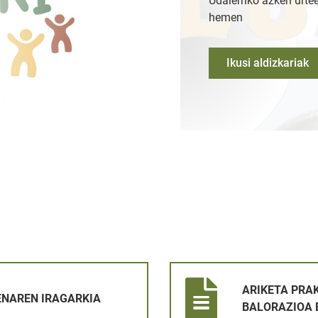
Udalerriko azken urtee
hemen
Ikusi aldizkariak
IA
ARIKETA PRAKTIKOKO EMAITZ
ARIKETA PRA
NAREN IRAGARKIA
BALORAZIOA 