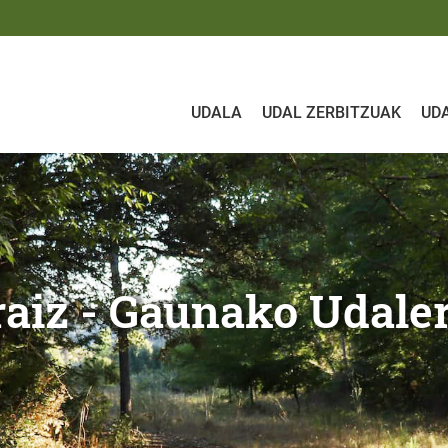
UDALA
UDAL ZERBITZUAK
UD
nako Udalera
uraiz - Gaunako Udale