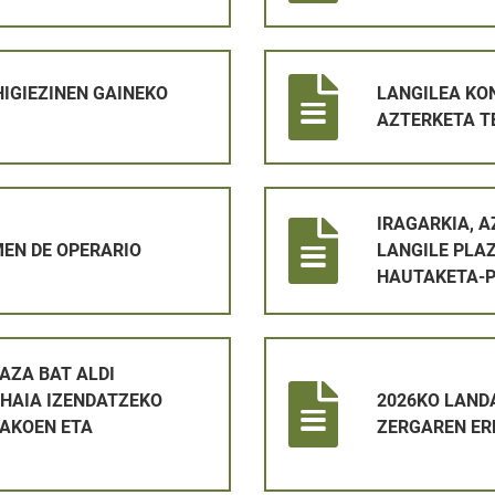
EKO ZERGA 2026 KOBRATZEA6
LANGILEA KONTRATATZEKO P
HIGIEZINEN GAINEKO
LANGILEA KO
AZTERKETA T
O
IRAGARKIA, AZTERKETA-DATA
IRAGARKIA, 
EN DE OPERARIO
LANGILE PLA
HAUTAKETA-
 BATERAKO BETETZEKO ETA EPAIMAHAIA IZENDATZEKO HAU
2026KO LANDA ETA HIR ONDA
AZA BAT ALDI
HAIA IZENDATZEKO
2026KO LANDA
AKOEN ETA
ZERGAREN ER