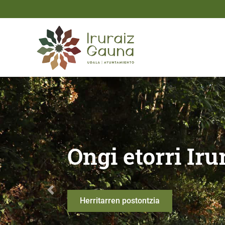
Eduki nagusira joan
Ongi etorri Iruraiz - Gau
Ongi etorri Ir
Anterior
Herritarren postontzia