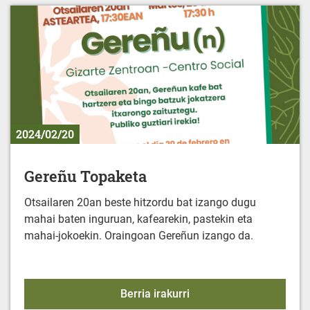
2024/02/20
Gereñu Topaketa
Otsailaren 20an beste hitzordu bat izango dugu
mahai baten inguruan, kafearekin, pastekin eta
mahai-jokoekin. Oraingoan Gereñun izango da.
Gereñu Topaketa
Berria irakurri