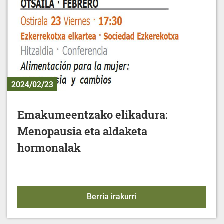
2024/02/23
Emakumeentzako elikadura:
Menopausia eta aldaketa
hormonalak
Emakumeentzako elikad
Berria irakurri