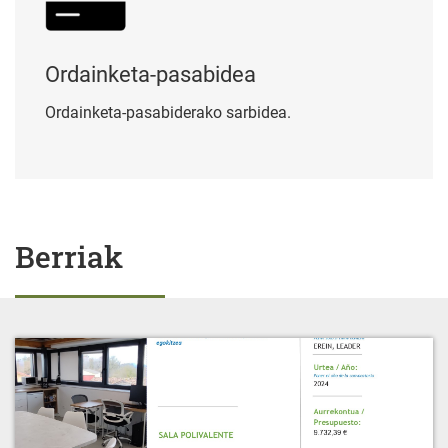
Ordainketa-pasabidea
Ordainketa-pasabiderako sarbidea.
Berriak