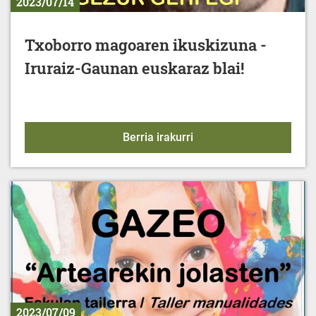
2023/07/14
Txoborro magoaren ikuskizuna -
Iruraiz-Gaunan euskaraz blai!
Txoborro magoaren ikusk
Berria irakurri
2023/07/09