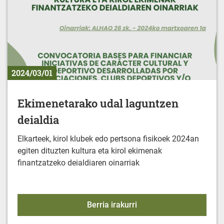
2024/03/01
Ekimenetarako udal laguntzen
deialdia
Elkarteek, kirol klubek edo pertsona fisikoek 2024an
egiten dituzten kultura eta kirol ekimenak
finantzatzeko deialdiaren oinarriak
Ekimenetarako udal lagu
Berria irakurri