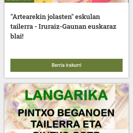
"Artearekin jolasten" eskulan
tailerra - Iruraiz-Gaunan euskaraz
blai!
"Artearekin jolasten" esk
Berria irakurri