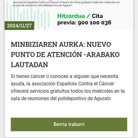
2024/11/27
MINBIZIAREN AURKA: NUEVO
PUNTO DE ATENCIÓN -ARABAKO
LAUTADAN
Si tienes cáncer o conoces a alguien que necesita
ayuda, la asociación Española Contra el Cáncer
ofrecerá servicios gratuitos todos los miércoles en la
sala de reuniones del polideportivo de Agurain
MINBIZIAREN AURKA: 
Berria irakurri