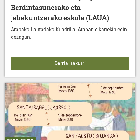
Berdintasunerako eta
jabekuntzarako eskola (LAUA)
Arabako Lautadako Kuadrilla. Araban elkarrekin egin
dezagun.
2023/2024 Jarduera-pro
Berria irakurri