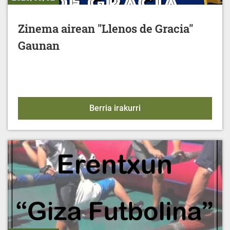
Zinema airean "Llenos de Gracia"
Gaunan
Zinema airean "Llenos 
Berria irakurri