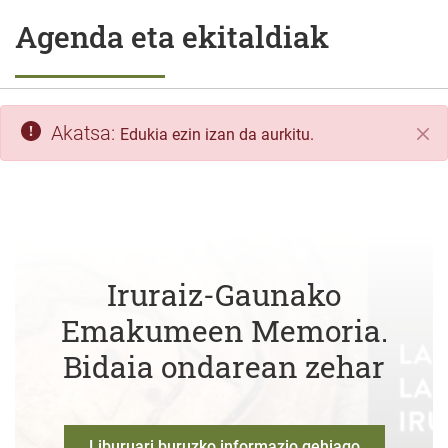
Agenda eta ekitaldiak
Akatsa:
Edukia ezin izan da aurkitu.
Itxi
Iruraiz-Gaunako
Emakumeen Memoria.
Bidaia ondarean zehar
Liburuari buruzko informazio gehiago