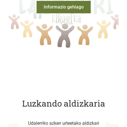
Informazio gehiago
Luzkando aldizkaria
Udalerriko azken urteetako aldizkari