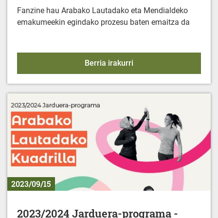
Fanzine hau Arabako Lautadako eta Mendialdeko
emakumeekin egindako prozesu baten emaitza da
FANZINE: "Emakumeak et
Berria irakurri
2023/09/15
2023/2024 Jarduera-programa -