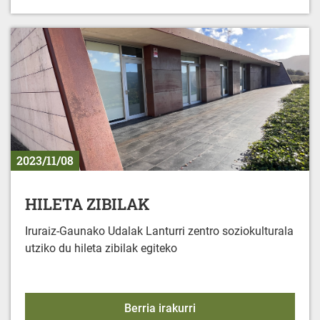
2023/11/08
HILETA ZIBILAK
Iruraiz-Gaunako Udalak Lanturri zentro soziokulturala
utziko du hileta zibilak egiteko
HILETA ZIBILAK
Berria irakurri