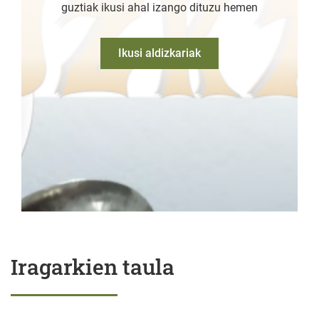
guztiak ikusi ahal izango dituzu hemen
Ikusi aldizkariak
Iragarkien taula