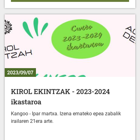
2023/09/07
KIROL EKINTZAK - 2023-2024
ikastaroa
Kangoo - Ipar martxa. Izena emateko epea zabalik
irailaren 21era arte.