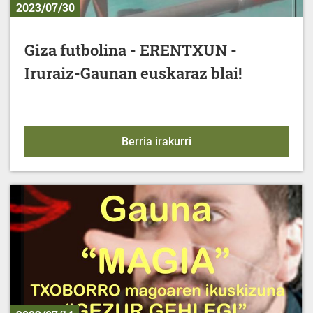
2023/07/30
Giza futbolina - ERENTXUN -
Iruraiz-Gaunan euskaraz blai!
Giza futbolina - ERENTX
Berria irakurri