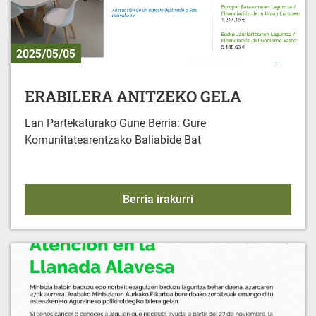
2025/05/05
ERABILERA ANITZEKO GELA
Lan Partekaturako Gune Berria: Gure
Komunitatearentzako Baliabide Bat
ERABILERA ANITZEKO 
Berria irakurri