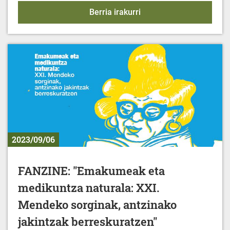
KIROL EKINTZAK - 2023-
Berria irakurri
2023/09/06
FANZINE: "Emakumeak eta
medikuntza naturala: XXI.
Mendeko sorginak, antzinako
jakintzak berreskuratzen"