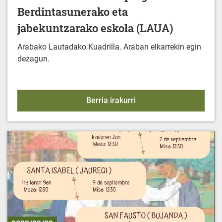
Berdintasunerako eta
jabekuntzarako eskola (LAUA)
Arabako Lautadako Kuadrilla. Araban elkarrekin egin
dezagun.
2023/2024 Jarduera-pro
Berria irakurri