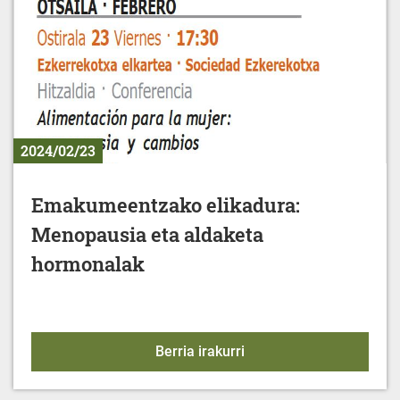
2024/02/23
Emakumeentzako elikadura:
Menopausia eta aldaketa
hormonalak
Emakumeentzako elikad
Berria irakurri