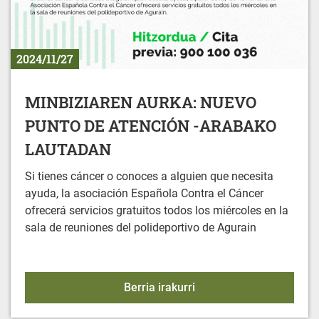
2024/11/27
MINBIZIAREN AURKA: NUEVO
PUNTO DE ATENCIÓN -ARABAKO
LAUTADAN
Si tienes cáncer o conoces a alguien que necesita
ayuda, la asociación Española Contra el Cáncer
ofrecerá servicios gratuitos todos los miércoles en la
sala de reuniones del polideportivo de Agurain
MINBIZIAREN AURKA: 
Berria irakurri