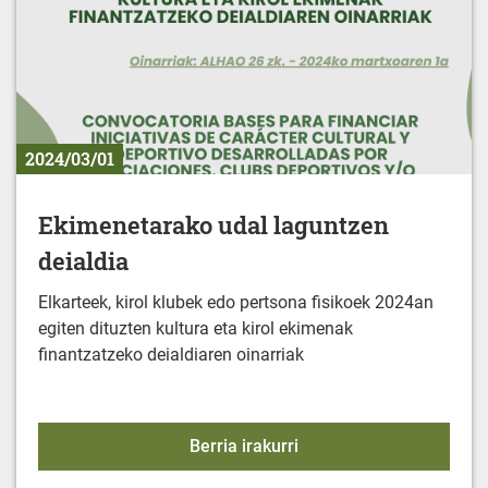
2024/03/01
Ekimenetarako udal laguntzen
deialdia
Elkarteek, kirol klubek edo pertsona fisikoek 2024an
egiten dituzten kultura eta kirol ekimenak
finantzatzeko deialdiaren oinarriak
Ekimenetarako udal lagu
Berria irakurri