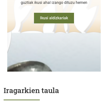
guztiak ikusi ahal izango dituzu hemen
Ikusi aldizkariak
Iragarkien taula