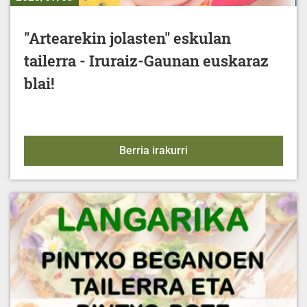
"Artearekin jolasten" eskulan
tailerra - Iruraiz-Gaunan euskaraz
blai!
"Artearekin jolasten" esk
Berria irakurri