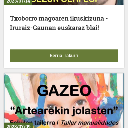
2023/07/14
Txoborro magoaren ikuskizuna -
Iruraiz-Gaunan euskaraz blai!
Txoborro magoaren ikusk
Berria irakurri
2023/07/09