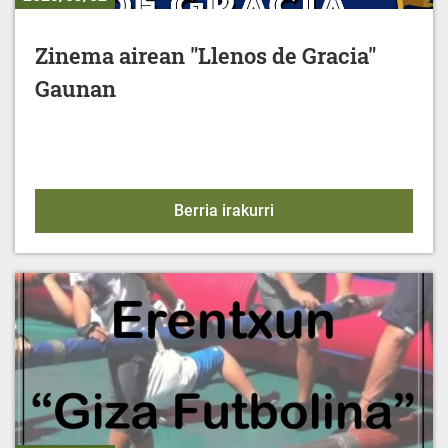
Zinema airean "Llenos de Gracia"
Gaunan
Zinema airean "Llenos 
Berria irakurri