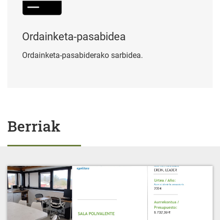
Ordainketa-pasabidea
Ordainketa-pasabiderako sarbidea.
Berriak