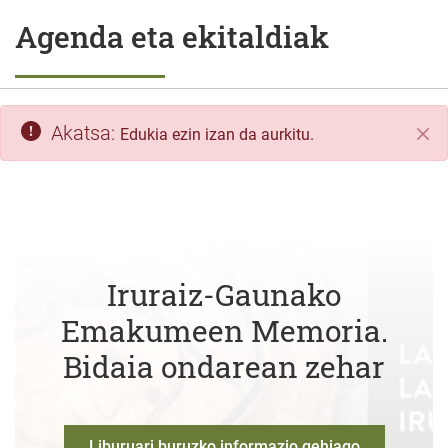
Agenda eta ekitaldiak
Akatsa:
Edukia ezin izan da aurkitu.
Itxi
Iruraiz-Gaunako
Emakumeen Memoria.
Bidaia ondarean zehar
Liburuari buruzko informazio gehiago