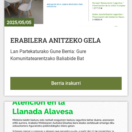
2025/05/05
ERABILERA ANITZEKO GELA
Lan Partekaturako Gune Berria: Gure
Komunitatearentzako Baliabide Bat
ERABILERA ANITZEKO 
Berria irakurri