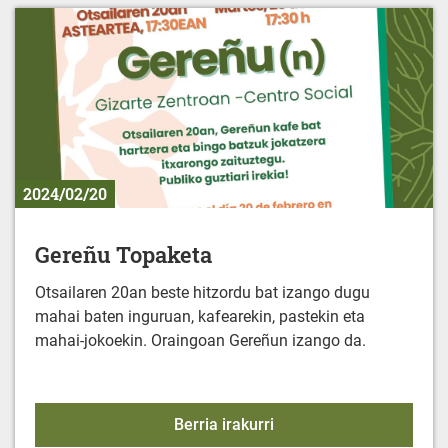
2024/02/20
Gereñu Topaketa
Otsailaren 20an beste hitzordu bat izango dugu
mahai baten inguruan, kafearekin, pastekin eta
mahai-jokoekin. Oraingoan Gereñun izango da.
Gereñu Topaketa
Berria irakurri