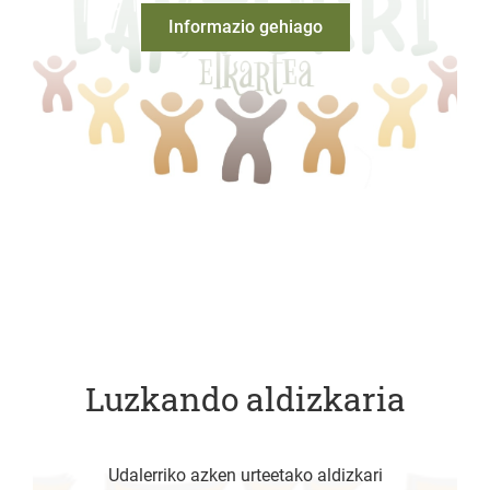
Informazio gehiago
Luzkando aldizkaria
Udalerriko azken urteetako aldizkari