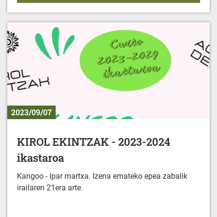
2023/09/07
KIROL EKINTZAK - 2023-2024
ikastaroa
Kangoo - Ipar martxa. Izena emateko epea zabalik
irailaren 21era arte.