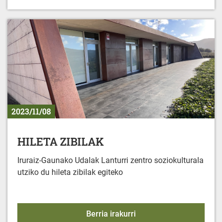
2023/11/08
HILETA ZIBILAK
Iruraiz-Gaunako Udalak Lanturri zentro soziokulturala
utziko du hileta zibilak egiteko
HILETA ZIBILAK
Berria irakurri