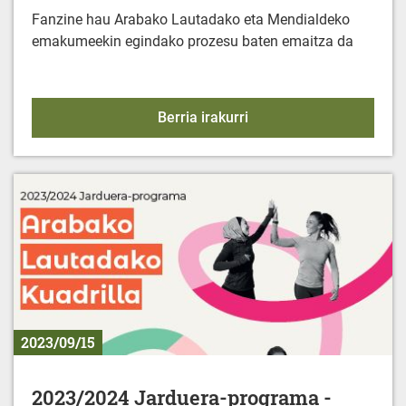
Fanzine hau Arabako Lautadako eta Mendialdeko
emakumeekin egindako prozesu baten emaitza da
FANZINE: "Emakumeak et
Berria irakurri
2023/09/15
2023/2024 Jarduera-programa -