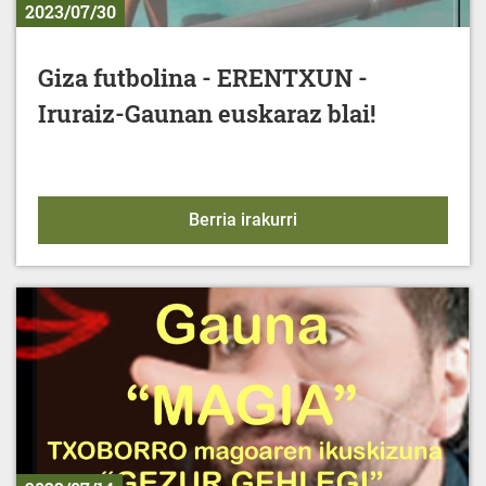
2023/07/30
Giza futbolina - ERENTXUN -
Iruraiz-Gaunan euskaraz blai!
Giza futbolina - ERENTX
Berria irakurri