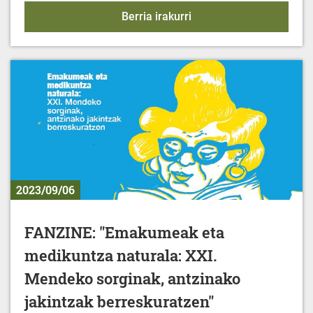
KIROL EKINTZAK - 2023-
Berria irakurri
2023/09/06
FANZINE: "Emakumeak eta
medikuntza naturala: XXI.
Mendeko sorginak, antzinako
jakintzak berreskuratzen"