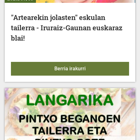
"Artearekin jolasten" eskulan
tailerra - Iruraiz-Gaunan euskaraz
blai!
"Artearekin jolasten" esk
Berria irakurri