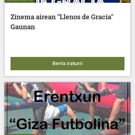
Zinema airean "Llenos de Gracia"
Gaunan
Zinema airean "Llenos 
Berria irakurri