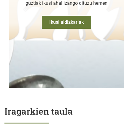
guztiak ikusi ahal izango dituzu hemen
Ikusi aldizkariak
Iragarkien taula