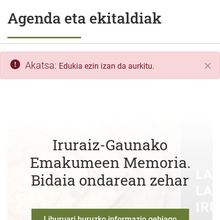
Agenda eta ekitaldiak
Akatsa:
Edukia ezin izan da aurkitu.
Itxi
Iruraiz-Gaunako
Emakumeen Memoria.
Bidaia ondarean zehar
Liburuari buruzko informazio gehiago