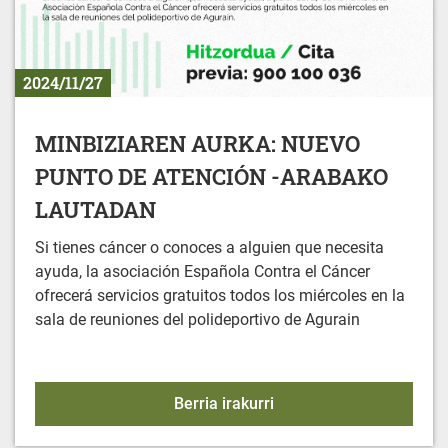
2024/11/27
MINBIZIAREN AURKA: NUEVO
PUNTO DE ATENCIÓN -ARABAKO
LAUTADAN
Si tienes cáncer o conoces a alguien que necesita
ayuda, la asociación Española Contra el Cáncer
ofrecerá servicios gratuitos todos los miércoles en la
sala de reuniones del polideportivo de Agurain
MINBIZIAREN AURKA: 
Berria irakurri