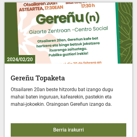
2024/02/20
Gereñu Topaketa
Otsailaren 20an beste hitzordu bat izango dugu
mahai baten inguruan, kafearekin, pastekin eta
mahai-jokoekin. Oraingoan Gereñun izango da.
Gereñu Topaketa
Berria irakurri