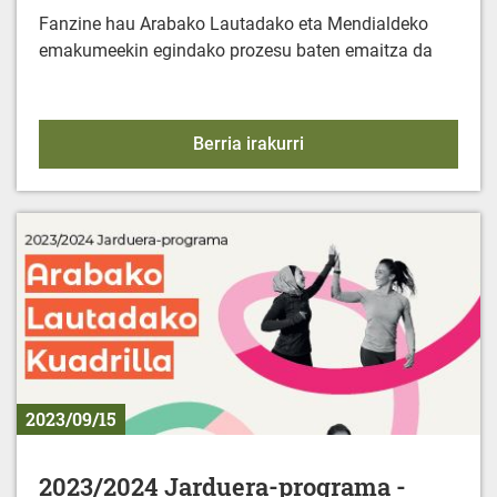
Fanzine hau Arabako Lautadako eta Mendialdeko
emakumeekin egindako prozesu baten emaitza da
FANZINE: "Emakumeak et
Berria irakurri
2023/09/15
2023/2024 Jarduera-programa -