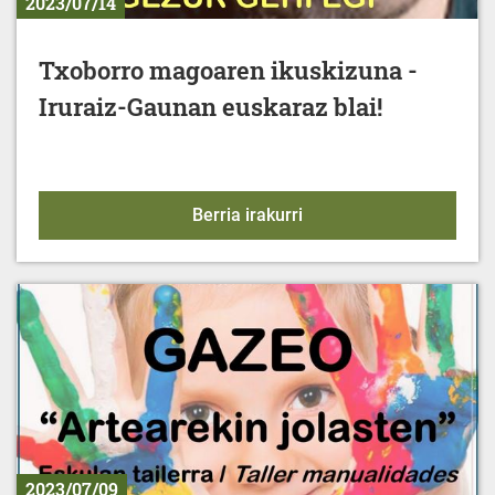
2023/07/14
Txoborro magoaren ikuskizuna -
Iruraiz-Gaunan euskaraz blai!
Txoborro magoaren ikusk
Berria irakurri
2023/07/09