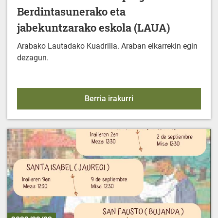
Berdintasunerako eta
jabekuntzarako eskola (LAUA)
Arabako Lautadako Kuadrilla. Araban elkarrekin egin
dezagun.
2023/2024 Jarduera-pro
Berria irakurri