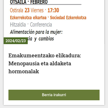
2024/02/23
Emakumeentzako elikadura:
Menopausia eta aldaketa
hormonalak
Emakumeentzako elikad
Berria irakurri