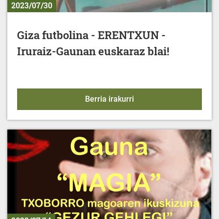
2023/07/30
Giza futbolina - ERENTXUN -
Iruraiz-Gaunan euskaraz blai!
Giza futbolina - ERENTX
Berria irakurri