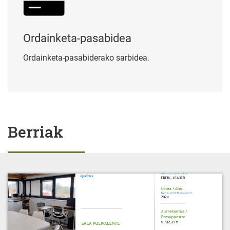
Ordainketa-pasabidea
Ordainketa-pasabiderako sarbidea.
Berriak