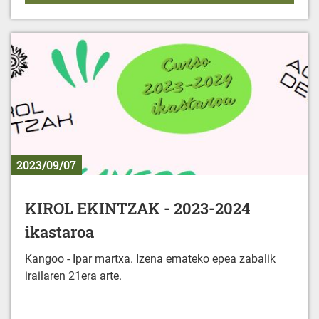
2023/09/07
KIROL EKINTZAK - 2023-2024
ikastaroa
Kangoo - Ipar martxa. Izena emateko epea zabalik
irailaren 21era arte.