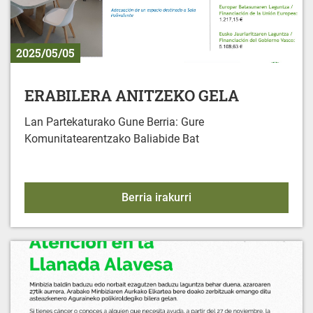
2025/05/05
ERABILERA ANITZEKO GELA
Lan Partekaturako Gune Berria: Gure
Komunitatearentzako Baliabide Bat
ERABILERA ANITZEKO 
Berria irakurri