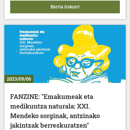
KIROL EKINTZAK - 2023-
Berria irakurri
2023/09/06
FANZINE: "Emakumeak eta
medikuntza naturala: XXI.
Mendeko sorginak, antzinako
jakintzak berreskuratzen"