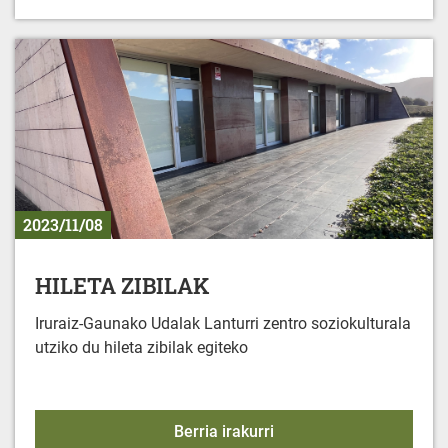
2023/11/08
HILETA ZIBILAK
Iruraiz-Gaunako Udalak Lanturri zentro soziokulturala
utziko du hileta zibilak egiteko
HILETA ZIBILAK
Berria irakurri