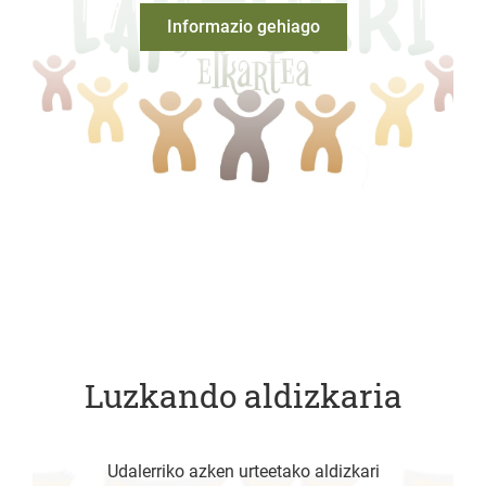
Informazio gehiago
Luzkando aldizkaria
Udalerriko azken urteetako aldizkari