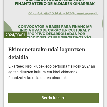
2024/03/01
Ekimenetarako udal laguntzen
deialdia
Elkarteek, kirol klubek edo pertsona fisikoek 2024an
egiten dituzten kultura eta kirol ekimenak
finantzatzeko deialdiaren oinarriak
Ekimenetarako udal lagu
Berria irakurri