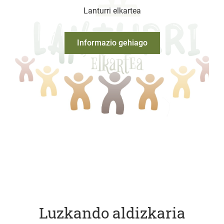
Lanturri elkartea
Informazio gehiago
Luzkando aldizkaria