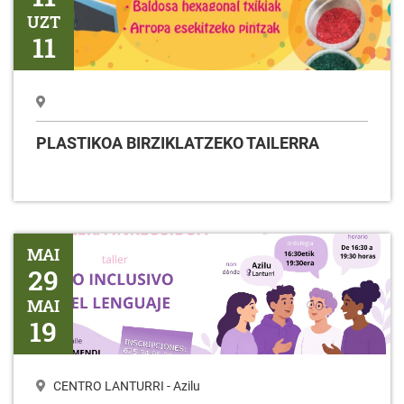
UZT
11
PLASTIKOA BIRZIKLATZEKO TAILERRA
Tailerra HIZKUNTZAREN ERABILERA INKLUSIBOA
MAI
29
MAI
19
CENTRO LANTURRI - Azilu