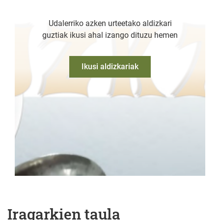
Udalerriko azken urteetako aldizkari
guztiak ikusi ahal izango dituzu hemen
Ikusi aldizkariak
Iragarkien taula