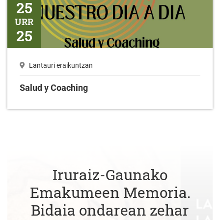
25
URR
25
Lantauri eraikuntzan
Salud y Coaching
Iruraiz-Gaunako
Emakumeen Memoria.
Bidaia ondarean zehar