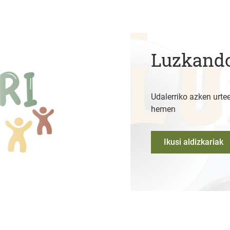
Luzkando
Udalerriko azken urtee
hemen
Ikusi aldizkariak