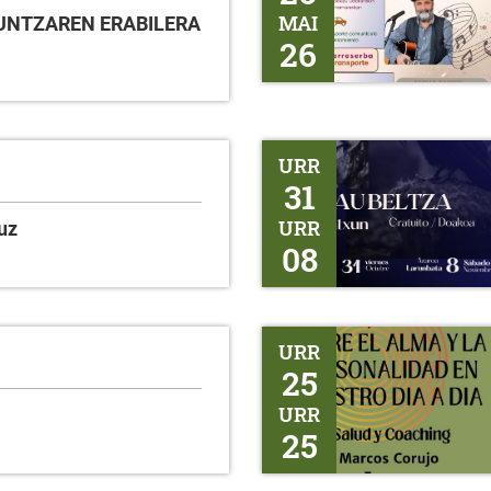
MAI
ZKUNTZAREN ERABILERA
26
Gaubeltza
URR
31
URR
uz
08
Salud y Coaching
URR
25
URR
25