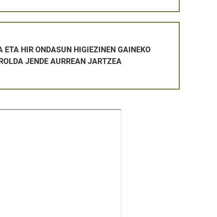
TAKETA-PROZESUAN ONARTUTAKOEN ETA BAZTERTUTAKOEN Z
SUN HIGIEZINEN GAINEKO ZERGAREN ERROLDA JENDE AURR
 ETA HIR ONDASUN HIGIEZINEN GAINEKO
ROLDA JENDE AURREAN JARTZEA