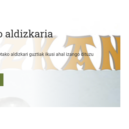
 aldizkaria
tako aldizkari guztiak ikusi ahal izango dituzu