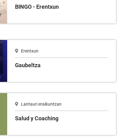
BINGO - Erentxun
Erentxun
Gaubeltza
Lantauri eraikuntzan
Salud y Coaching