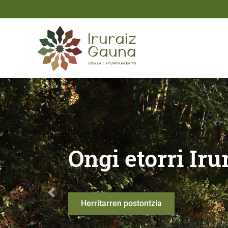
Eduki nagusira joan
Ongi etorri Iruraiz - Gau
Udalerriko ma
Anterior