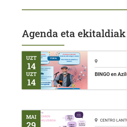
Agenda eta ekitaldiak
BINGO en Azilu
UZT
14
UZT
BINGO en Azil
14
Tailerra HIZKUNTZAREN ERABILERA INKLUSIBOA
MAI
CENTRO LANTUR
29