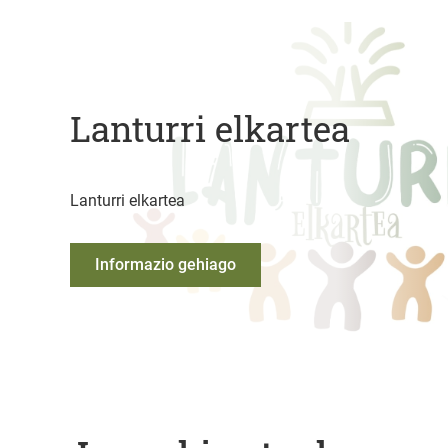
Lanturri elkartea
Lanturri elkartea
Informazio gehiago