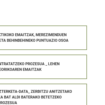
AK, MEREZIMENDUEN BALORAZIOA ETA BEHINBEHINEKO PUN
KTIKOKO EMAITZAK, MEREZIMENDUEN
ETA BEHINBEHINEKO PUNTUAZIO OSOA
ROZESUA _ LEHEN AZTERKETA TEORIKOAREN EMAITZAK
NTRATATZEKO PROZESUA _ LEHEN
EORIKOAREN EMAITZAK
_ ZERBITZU ANITZETAKO LANGILE PLAZA BAT ALDI BATERA
AZTERKETA-DATA_ ZERBITZU ANITZETAKO
ZA BAT ALDI BATERAKO BETETZEKO
PROZESUA