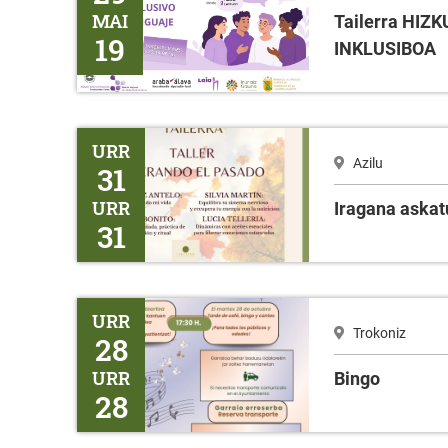
MAI
Tailerra HI
19
INKLUSIBOA
Iragana askatuz
URR
Azilu
31
URR
Iragana askat
31
Bingo
URR
Trokoniz
28
URR
Bingo
28