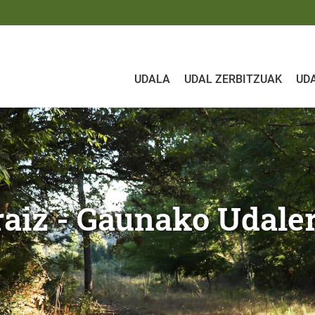
UDALA
UDAL ZERBITZUAK
UD
nako Udalera
pa toponimikoa