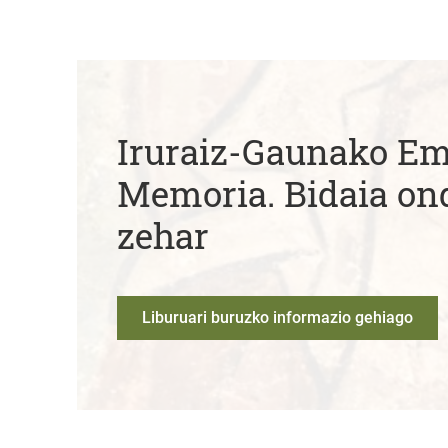
Iruraiz-Gaunako 
Memoria. Bidaia on
zehar
Liburuari buruzko informazio gehiago