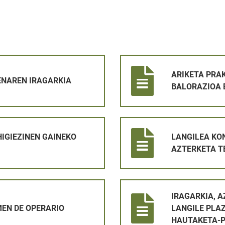
IA
ARIKETA PRAKTIKOKO EMAITZ
ARIKETA PRA
NAREN IRAGARKIA
BALORAZIOA 
EKO ZERGA 2026 KOBRATZEA6
LANGILEA KONTRATATZEKO P
HIGIEZINEN GAINEKO
LANGILEA KO
AZTERKETA T
O
IRAGARKIA, AZTERKETA-DATA
IRAGARKIA, 
EN DE OPERARIO
LANGILE PLA
HAUTAKETA-