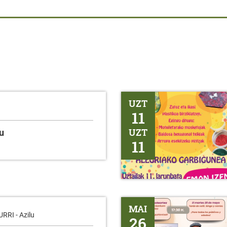
PLASTIKOA BIRZIKLATZEKO T
UZT
11
UZT
u
11
BINGO - Erentxun
MAI
RI - Azilu
26