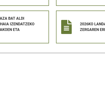
 BATERAKO BETETZEKO ETA EPAIMAHAIA IZENDATZEKO HAU
2026KO LANDA ETA HIR ONDA
AZA BAT ALDI
HAIA IZENDATZEKO
2026KO LANDA
AKOEN ETA
ZERGAREN ER