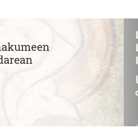
Emakumeen
darean