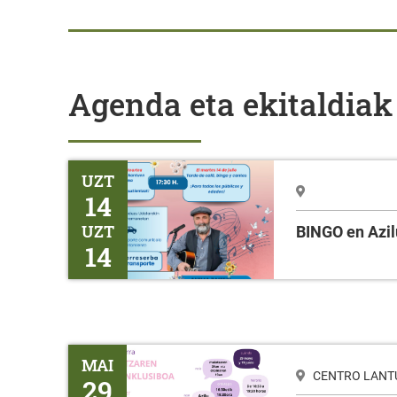
Agenda eta ekitaldiak
BINGO en Azilu
UZT
14
UZT
BINGO en Azil
14
Tailerra HIZKUNTZAREN ERABILERA INKLUSIBOA
MAI
CENTRO LANTUR
29