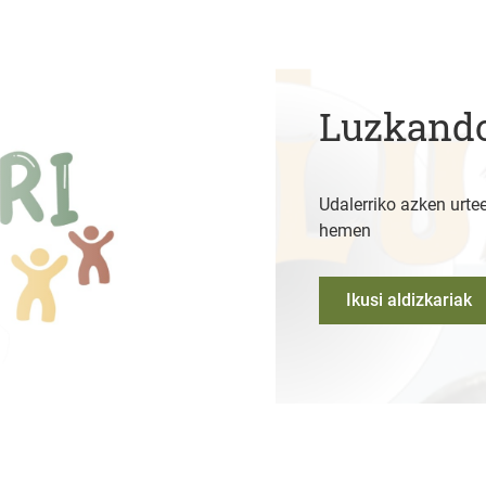
Luzkando
Udalerriko azken urtee
hemen
Ikusi aldizkariak