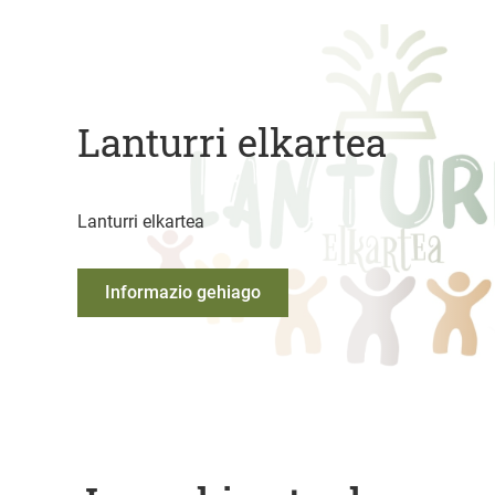
Lanturri elkartea
Lanturri elkartea
Informazio gehiago