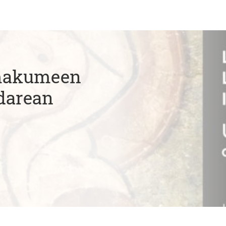
Emakumeen
darean