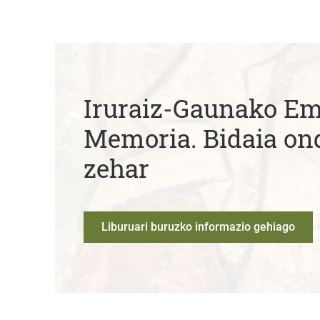
Iruraiz-Gaunako 
Memoria. Bidaia on
zehar
Liburuari buruzko informazio gehiago