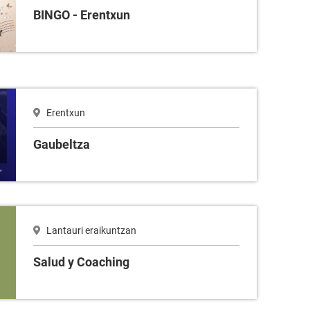
BINGO - Erentxun
Erentxun
Gaubeltza
Lantauri eraikuntzan
Salud y Coaching