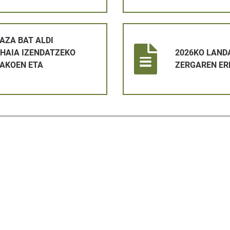
 BATERAKO BETETZEKO ETA EPAIMAHAIA IZENDATZEKO HAU
2026KO LANDA ETA HIR ONDA
AZA BAT ALDI
HAIA IZENDATZEKO
2026KO LANDA
AKOEN ETA
ZERGAREN ER