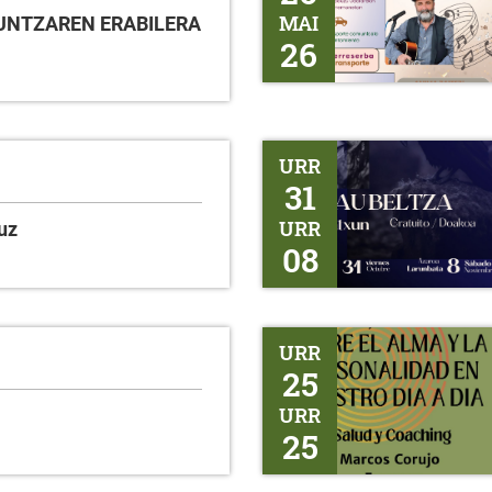
MAI
ZKUNTZAREN ERABILERA
26
Gaubeltza
URR
31
URR
uz
08
Salud y Coaching
URR
25
URR
25