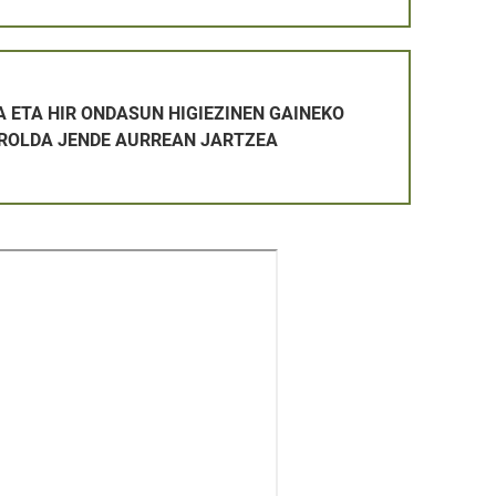
TAKETA-PROZESUAN ONARTUTAKOEN ETA BAZTERTUTAKOEN Z
SUN HIGIEZINEN GAINEKO ZERGAREN ERROLDA JENDE AURR
 ETA HIR ONDASUN HIGIEZINEN GAINEKO
ROLDA JENDE AURREAN JARTZEA