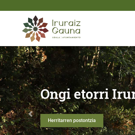
Eduki nagusira joan
Ongi etorri Iruraiz - Gau
Udalerriko ma
Anterior