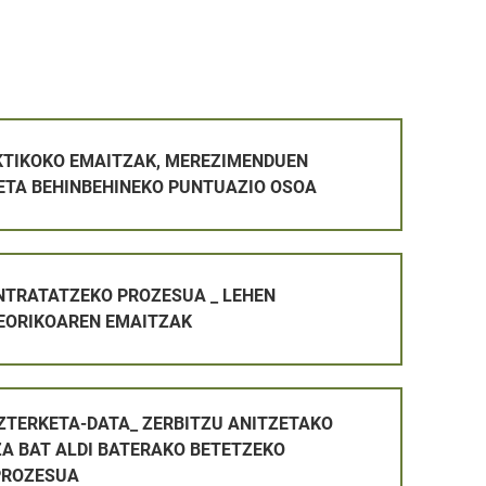
AK, MEREZIMENDUEN BALORAZIOA ETA BEHINBEHINEKO PUN
KTIKOKO EMAITZAK, MEREZIMENDUEN
ETA BEHINBEHINEKO PUNTUAZIO OSOA
ROZESUA _ LEHEN AZTERKETA TEORIKOAREN EMAITZAK
NTRATATZEKO PROZESUA _ LEHEN
EORIKOAREN EMAITZAK
_ ZERBITZU ANITZETAKO LANGILE PLAZA BAT ALDI BATERA
AZTERKETA-DATA_ ZERBITZU ANITZETAKO
ZA BAT ALDI BATERAKO BETETZEKO
PROZESUA