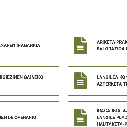
IA
ARIKETA PRAKTIKOKO EMAITZ
ARIKETA PRA
NAREN IRAGARKIA
BALORAZIOA 
EKO ZERGA 2026 KOBRATZEA6
LANGILEA KONTRATATZEKO P
HIGIEZINEN GAINEKO
LANGILEA KO
AZTERKETA T
O
IRAGARKIA, AZTERKETA-DATA
IRAGARKIA, 
EN DE OPERARIO
LANGILE PLA
HAUTAKETA-