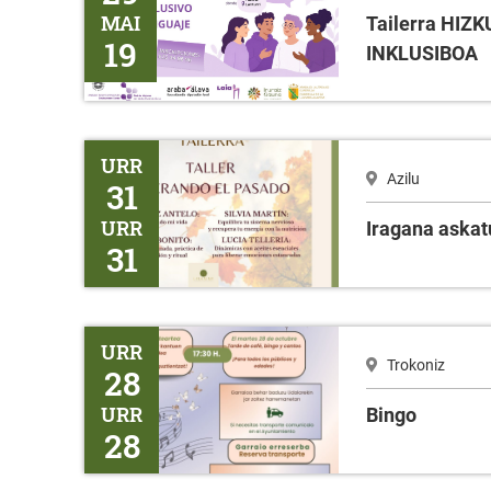
MAI
Tailerra HI
19
INKLUSIBOA
Iragana askatuz
URR
Azilu
31
URR
Iragana askat
31
Bingo
URR
Trokoniz
28
URR
Bingo
28