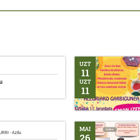
PLASTIKOA BIRZIKLATZEKO T
UZT
11
UZT
u
11
BINGO - Erentxun
MAI
RI - Azilu
26