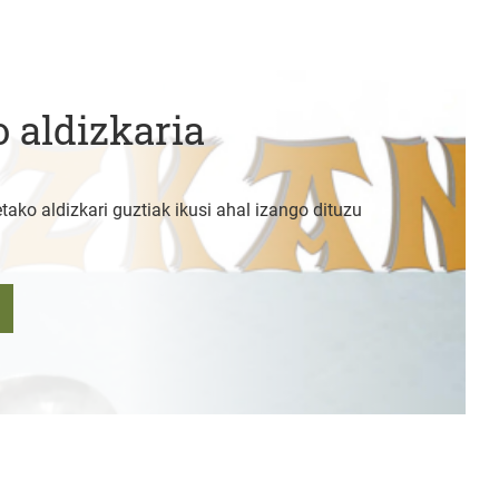
 aldizkaria
tako aldizkari guztiak ikusi ahal izango dituzu