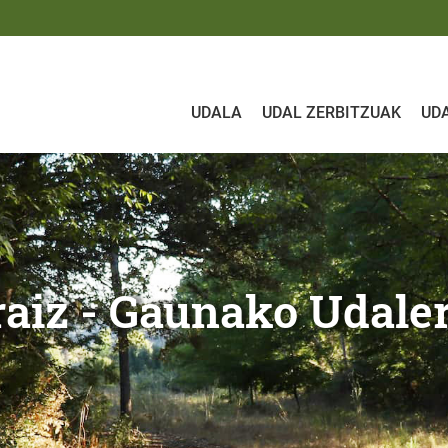
UDALA
UDAL ZERBITZUAK
UD
nako Udalera
pa toponimikoa