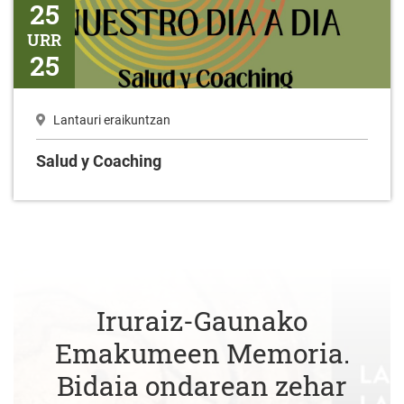
25
URR
25
Lantauri eraikuntzan
Salud y Coaching
Iruraiz-Gaunako
Emakumeen Memoria.
Bidaia ondarean zehar