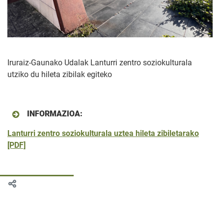
Iruraiz-Gaunako Udalak Lanturri zentro soziokulturala
utziko du hileta zibilak egiteko
INFORMAZIOA:
Lanturri zentro soziokulturala uztea hileta zibiletarako
[PDF]