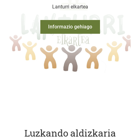
Lanturri elkartea
Informazio gehiago
Luzkando aldizkaria