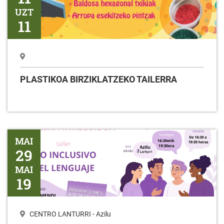
UZT
11
PLASTIKOA BIRZIKLATZEKO TAILERRA
Tailerra HIZKUNTZAREN ERABILERA INKLUSIBOA
MAI
29
MAI
19
CENTRO LANTURRI - Azilu