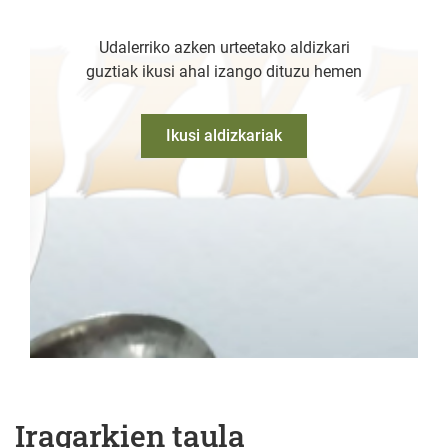
Udalerriko azken urteetako aldizkari
guztiak ikusi ahal izango dituzu hemen
Ikusi aldizkariak
Iragarkien taula