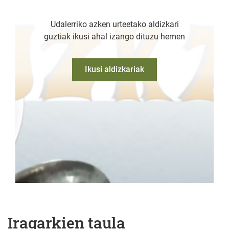
Udalerriko azken urteetako aldizkari
guztiak ikusi ahal izango dituzu hemen
Ikusi aldizkariak
Iragarkien taula