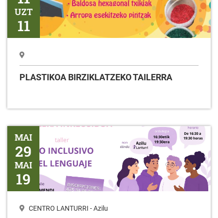
UZT
11
PLASTIKOA BIRZIKLATZEKO TAILERRA
Tailerra HIZKUNTZAREN ERABILERA INKLUSIBOA
MAI
29
MAI
19
CENTRO LANTURRI - Azilu