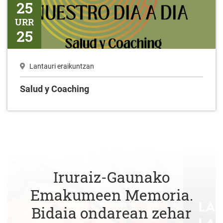
25
URR
25
Lantauri eraikuntzan
Salud y Coaching
Iruraiz-Gaunako
Emakumeen Memoria.
Bidaia ondarean zehar