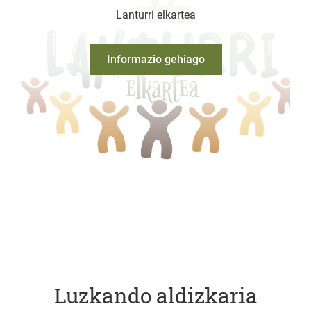
Lanturri elkartea
Informazio gehiago
Luzkando aldizkaria