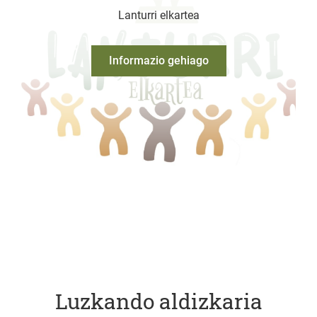
Lanturri elkartea
Informazio gehiago
Luzkando aldizkaria