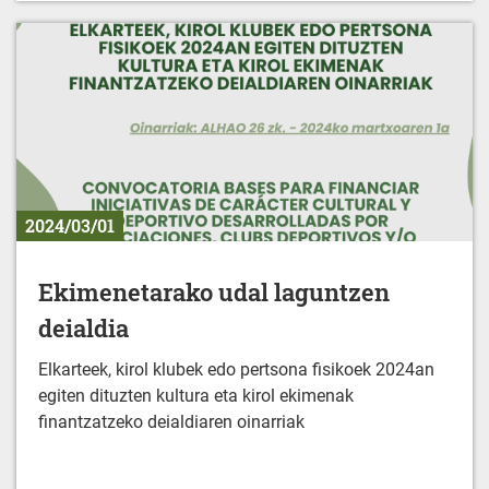
2024/03/01
Ekimenetarako udal laguntzen
deialdia
Elkarteek, kirol klubek edo pertsona fisikoek 2024an
egiten dituzten kultura eta kirol ekimenak
finantzatzeko deialdiaren oinarriak