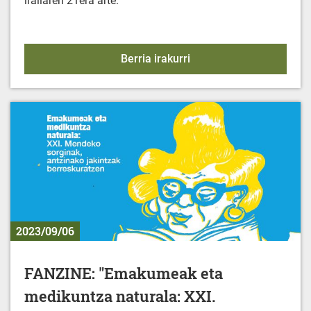
irailaren 21era arte.
KIROL EKINTZAK - 2023-
Berria irakurri
2023/09/06
FANZINE: "Emakumeak eta
medikuntza naturala: XXI.