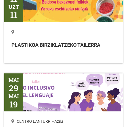
UZT
11
PLASTIKOA BIRZIKLATZEKO TAILERRA
Tailerra HIZKUNTZAREN ERABILERA INKLUSIBOA
MAI
29
MAI
19
CENTRO LANTURRI - Azilu