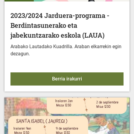
2023/2024 Jarduera-programa -
Berdintasunerako eta
jabekuntzarako eskola (LAUA)
Arabako Lautadako Kuadrilla. Araban elkarrekin egin
dezagun.
2023/2024 Jarduera-pro
Berria irakurri