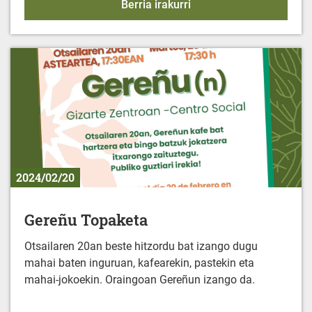
Emakumeentzako elikad
Berria irakurri
2024/02/20
Gereñu Topaketa
Otsailaren 20an beste hitzordu bat izango dugu
mahai baten inguruan, kafearekin, pastekin eta
mahai-jokoekin. Oraingoan Gereñun izango da.