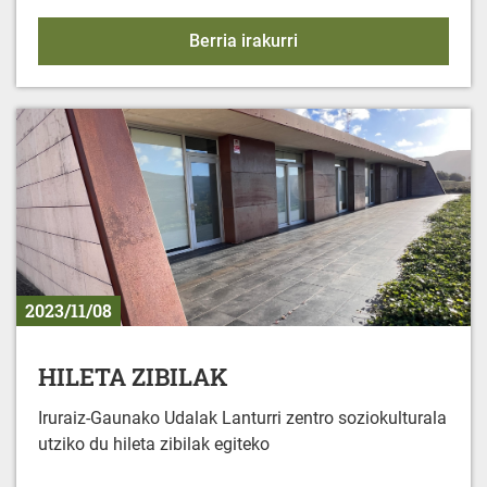
Gereñu Topaketa
Berria irakurri
2023/11/08
HILETA ZIBILAK
Iruraiz-Gaunako Udalak Lanturri zentro soziokulturala
utziko du hileta zibilak egiteko