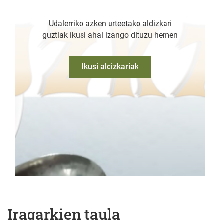
Udalerriko azken urteetako aldizkari
guztiak ikusi ahal izango dituzu hemen
Ikusi aldizkariak
Iragarkien taula