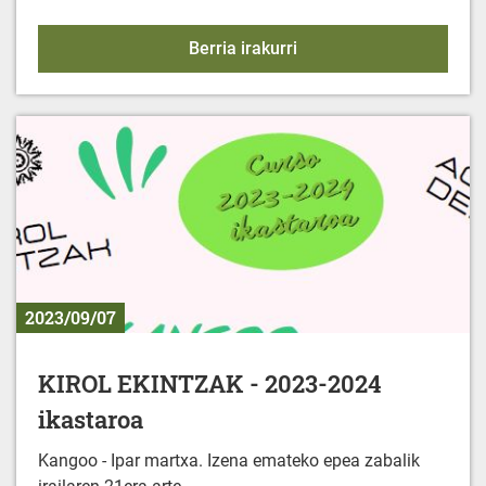
HILETA ZIBILAK
Berria irakurri
2023/09/07
KIROL EKINTZAK - 2023-2024
ikastaroa
Kangoo - Ipar martxa. Izena emateko epea zabalik