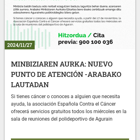
2024/11/27
MINBIZIAREN AURKA: NUEVO
PUNTO DE ATENCIÓN -ARABAKO
LAUTADAN
Si tienes cáncer o conoces a alguien que necesita
ayuda, la asociación Española Contra el Cáncer
ofrecerá servicios gratuitos todos los miércoles en la
sala de reuniones del polideportivo de Agurain