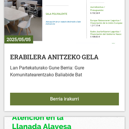
2025/05/05
ERABILERA ANITZEKO GELA
Lan Partekaturako Gune Berria: Gure
Komunitatearentzako Baliabide Bat
ERABILERA ANITZEKO 
Berria irakurri