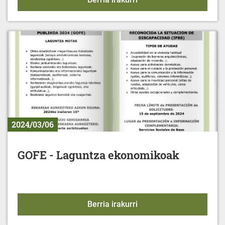
2024/03/06
GOFE - Laguntza ekonomikoak
GOFE - Laguntza ekono
Berria irakurri