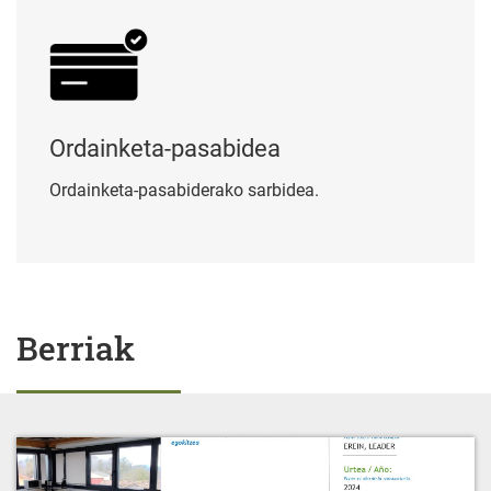
Ordainketa-pasabidea
Ordainketa-pasabiderako sarbidea.
Berriak