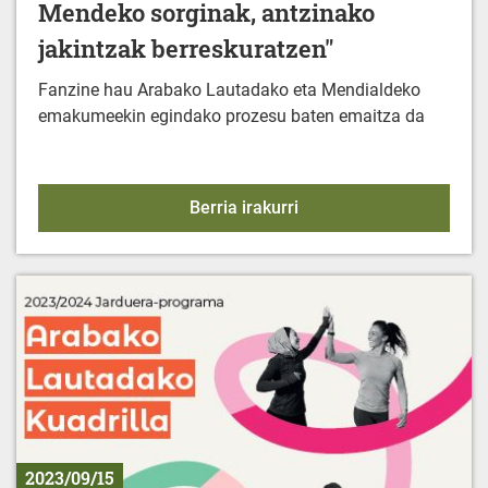
Mendeko sorginak, antzinako
jakintzak berreskuratzen"
Fanzine hau Arabako Lautadako eta Mendialdeko
emakumeekin egindako prozesu baten emaitza da
FANZINE: "Emakumeak et
Berria irakurri
2023/09/15