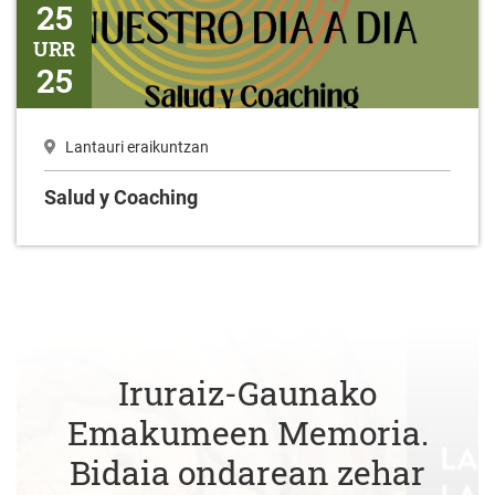
25
URR
25
Lantauri eraikuntzan
Salud y Coaching
Iruraiz-Gaunako
Emakumeen Memoria.
Bidaia ondarean zehar