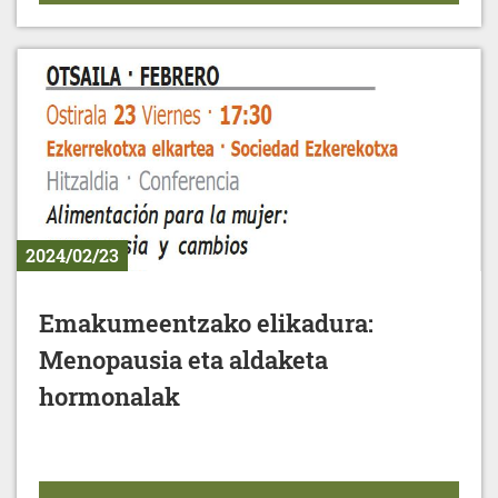
2024/02/23
Emakumeentzako elikadura:
Menopausia eta aldaketa
hormonalak