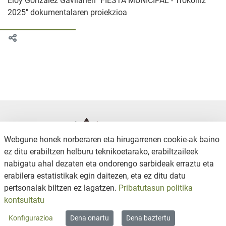
Eloy González Gavilanen "FIESTA MUNICIPAL - Trokoniz
2025" dokumentalaren proiekzioa
Webgune honek norberaren eta hirugarrenen cookie-ak baino
ez ditu erabiltzen helburu teknikoetarako, erabiltzaileek
nabigatu ahal dezaten eta ondorengo sarbideak erraztu eta
erabilera estatistikak egin daitezen, eta ez ditu datu
KONTAKTUA
PRIBATUTASUN POLITIKA
pertsonalak biltzen ez lagatzen.
Pribatutasun politika
COOKIE POLITIKA
CANAL DE DENUNCIAS
kontsultatu
WEB MAPA
Konfigurazioa
Dena onartu
Dena baztertu
Copyright © 2026 / Excmo. iruraiz | Todos los derechos reservados.