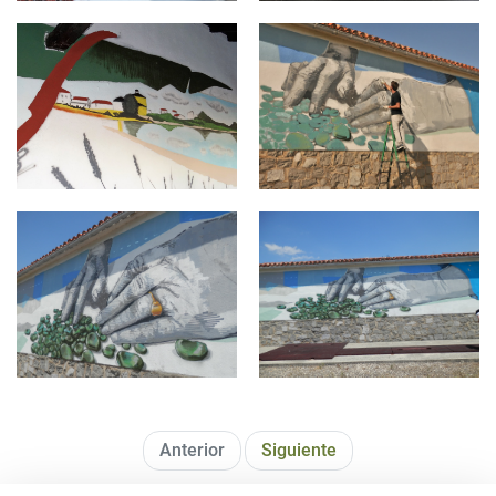
langarika1.jpg
Jauregi6.jpg
jauregi3.jpg
jauregi2.jpg
Anterior
Siguiente