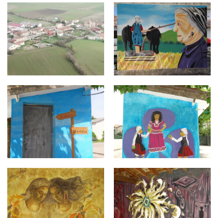
EZKEREKOTXA.jpg
Exkerekotxa 1.jpg
Exkerekotxa4.jpg
Exkerekotxa3.jpg
Exkerekotxa2.jpg
Trokoniz0029.jpg