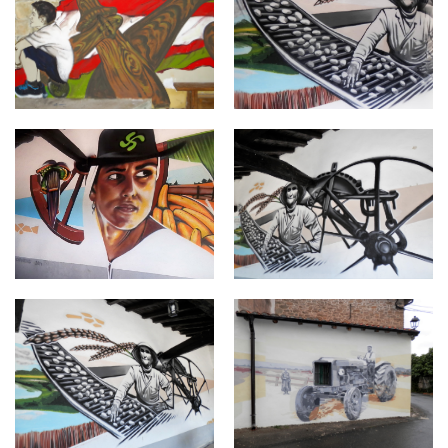
langarika8.jpg
langarika7.jpg
langarika6.jpg
langarika4.jpg