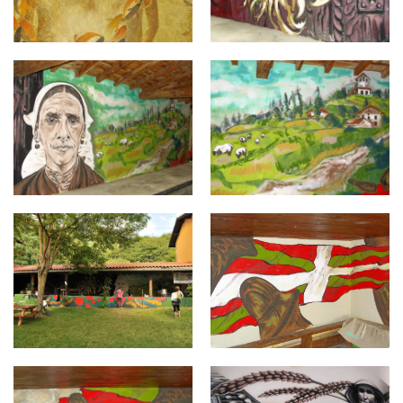
Trokoniz0027.jpg
Trokoniz0026.jpg
Trokoniz14.jpg
Trokoniz0012.jpg
Trokoniz0011.jpg
langarika9.jpg