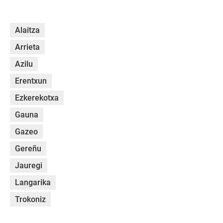
Alaitza
Arrieta
Azilu
Erentxun
Ezkerekotxa
Gauna
Gazeo
Gereñu
Jauregi
Langarika
Trokoniz