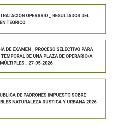
ARIO _ RESULTADOS DEL PRIMER EXAMEN TEÓRICO
TRATACIÓN OPERARIO _ RESULTADOS DEL
EN TEÓRICO
PROCESO SELECTIVO PARA LA PROVISIÓN TEMPORAL DE UNA 
HA DE EXAMEN _ PROCESO SELECTIVO PARA
N TEMPORAL DE UNA PLAZA DE OPERARIO/A
 MÚLTIPLES _ 27-05-2026
 UNA PLAZA DE OPERARIO/A DE SERVICIOS MÚLTIPLES Y N
RONES IMPUESTO SOBRE BIENES INMUEBLES NATURALEZA RU
PUBLICA DE PADRONES IMPUESTO SOBRE
EBLES NATURALEZA RUSTICA Y URBANA 2026