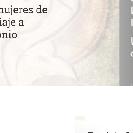
mujeres de
aje a
onio