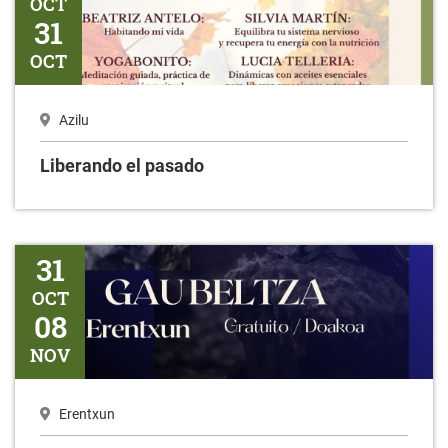
OCT
31
OCT
Azilu
Liberando el pasado
Gaubeltza
31
OCT
08
NOV
Erentxun