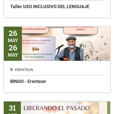
Taller USO INCLUSIVO DEL LENGUAJE
BINGO - Erentxun
26
MAY
26
MAY
ERENTXUN
BINGO - Erentxun
Liberando el pasado
31