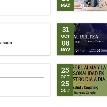
MAY
Gaubeltza
31
OCT
08
pasado
NOV
Salud y Coaching
25
OCT
25
OCT