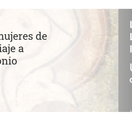
mujeres de
aje a
onio