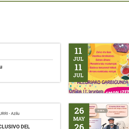
TALLER DE RECICLAJE DE PLÁ
11
JUL
11
u
JUL
BINGO - Erentxun
26
RI - Azilu
MAY
26
NCLUSIVO DEL