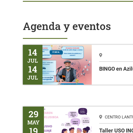
Agenda y eventos
BINGO en Azilu
14
JUL
14
BINGO en Azil
JUL
Taller USO INCLUSIVO DEL LENGUAJE
29
CENTRO LANTUR
MAY
19
Taller USO I