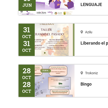
LENGUAJE
JUN
Liberando el pasado
31
Azilu
OCT
31
Liberando el 
OCT
Bingo
28
Trokoniz
OCT
28
Bingo
OCT