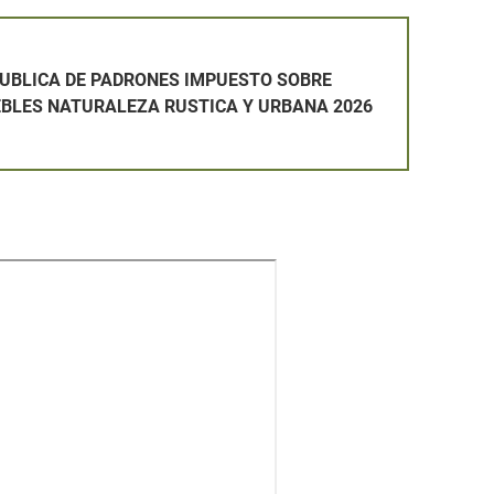
 UNA PLAZA DE OPERARIO/A DE SERVICIOS MÚLTIPLES Y N
RONES IMPUESTO SOBRE BIENES INMUEBLES NATURALEZA RU
PUBLICA DE PADRONES IMPUESTO SOBRE
EBLES NATURALEZA RUSTICA Y URBANA 2026