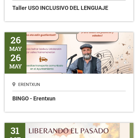
Taller USO INCLUSIVO DEL LENGUAJE
BINGO - Erentxun
26
MAY
26
MAY
ERENTXUN
BINGO - Erentxun
Liberando el pasado
31