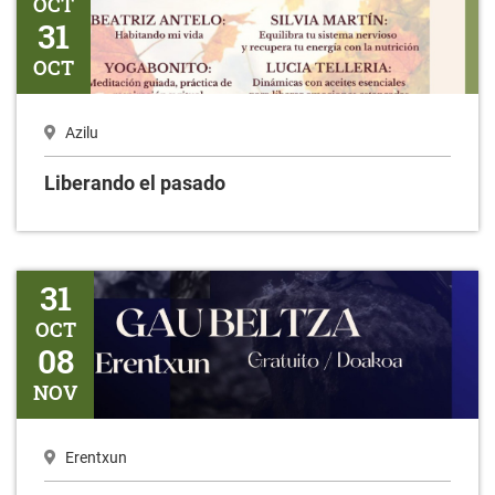
OCT
31
OCT
Azilu
Liberando el pasado
Gaubeltza
31
OCT
08
NOV
Erentxun