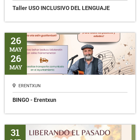
Taller USO INCLUSIVO DEL LENGUAJE
BINGO - Erentxun
26
MAY
26
MAY
ERENTXUN
BINGO - Erentxun
Liberando el pasado
31