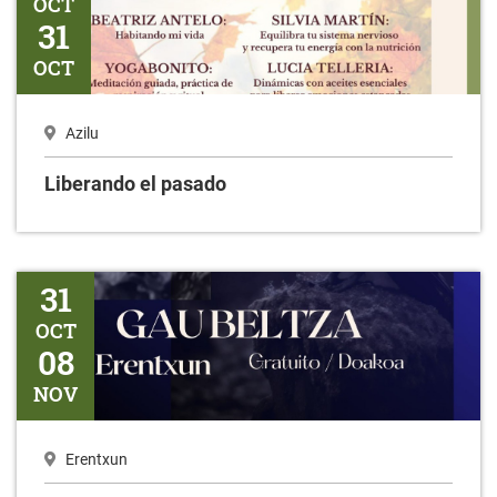
OCT
31
OCT
Azilu
Liberando el pasado
Gaubeltza
31
OCT
08
NOV
Erentxun