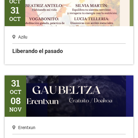
OCT
31
OCT
Azilu
Liberando el pasado
Gaubeltza
31
OCT
08
NOV
Erentxun