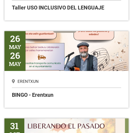
Taller USO INCLUSIVO DEL LENGUAJE
BINGO - Erentxun
26
MAY
26
MAY
ERENTXUN
BINGO - Erentxun
Liberando el pasado
31