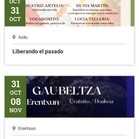
OCT
31
OCT
Azilu
Liberando el pasado
Gaubeltza
31
OCT
08
NOV
Erentxun