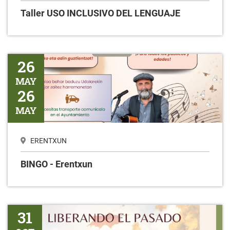
Taller USO INCLUSIVO DEL LENGUAJE
BINGO - Erentxun
26
MAY
26
MAY
ERENTXUN
BINGO - Erentxun
Liberando el pasado
31