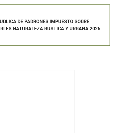
 UNA PLAZA DE OPERARIO/A DE SERVICIOS MÚLTIPLES Y N
RONES IMPUESTO SOBRE BIENES INMUEBLES NATURALEZA RU
PUBLICA DE PADRONES IMPUESTO SOBRE
EBLES NATURALEZA RUSTICA Y URBANA 2026