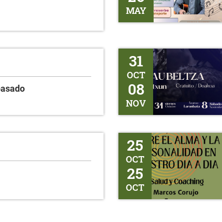
MAY
Gaubeltza
31
OCT
08
pasado
NOV
Salud y Coaching
25
OCT
25
OCT