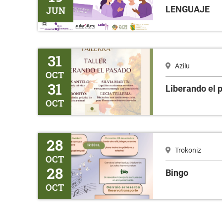
LENGUAJE
JUN
Liberando el pasado
31
Azilu
OCT
31
Liberando el 
OCT
Bingo
28
Trokoniz
OCT
28
Bingo
OCT