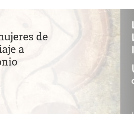
mujeres de
aje a
onio