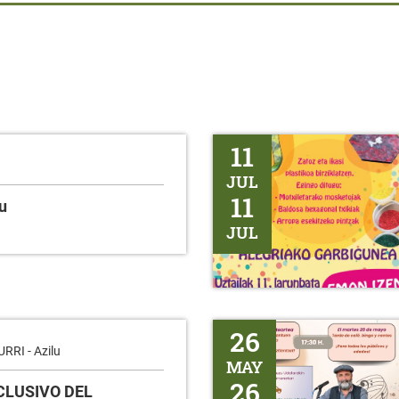
TALLER DE RECICLAJE DE PLÁ
11
JUL
11
u
JUL
BINGO - Erentxun
26
RI - Azilu
MAY
26
NCLUSIVO DEL