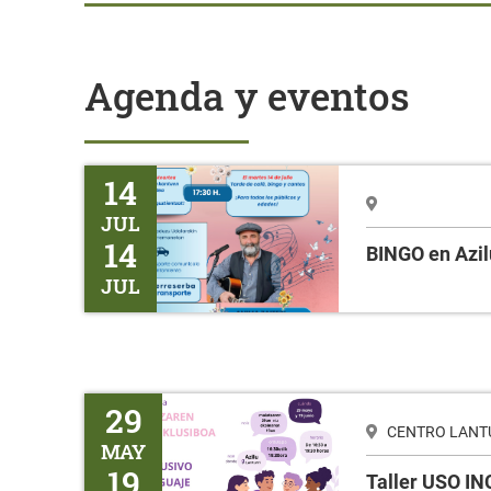
Agenda y eventos
BINGO en Azilu
14
JUL
14
BINGO en Azil
JUL
Taller USO INCLUSIVO DEL LENGUAJE
29
CENTRO LANTUR
MAY
19
Taller USO I