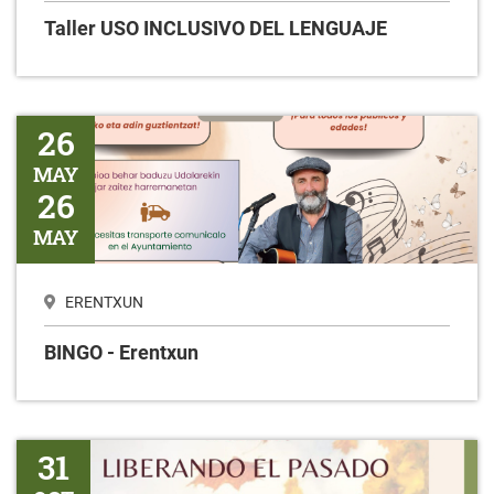
Taller USO INCLUSIVO DEL LENGUAJE
BINGO - Erentxun
26
MAY
26
MAY
ERENTXUN
BINGO - Erentxun
Liberando el pasado
31