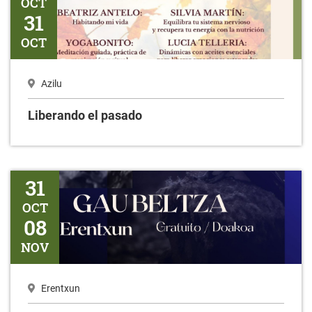
OCT
31
OCT
Azilu
Liberando el pasado
Gaubeltza
31
OCT
08
NOV
Erentxun