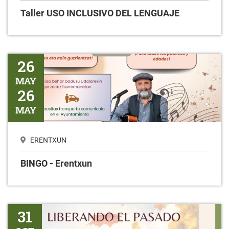
Taller USO INCLUSIVO DEL LENGUAJE
BINGO - Erentxun
26
MAY
26
MAY
ERENTXUN
BINGO - Erentxun
Liberando el pasado
31