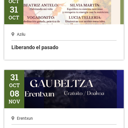
OCT
31
OCT
Azilu
Liberando el pasado
Gaubeltza
31
OCT
08
NOV
Erentxun