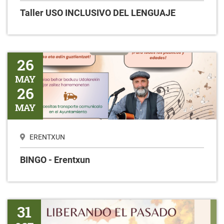
Taller USO INCLUSIVO DEL LENGUAJE
BINGO - Erentxun
26
MAY
26
MAY
ERENTXUN
BINGO - Erentxun
Liberando el pasado
31