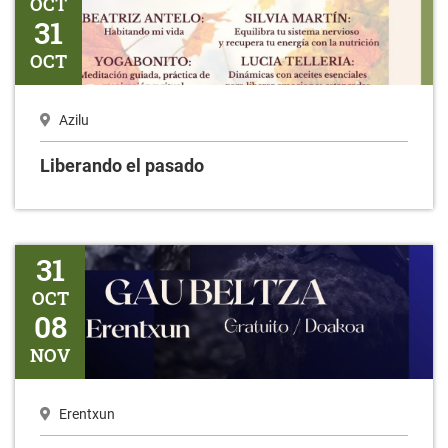
OCT
31
OCT
Azilu
Liberando el pasado
Gaubeltza
31
OCT
08
NOV
Erentxun